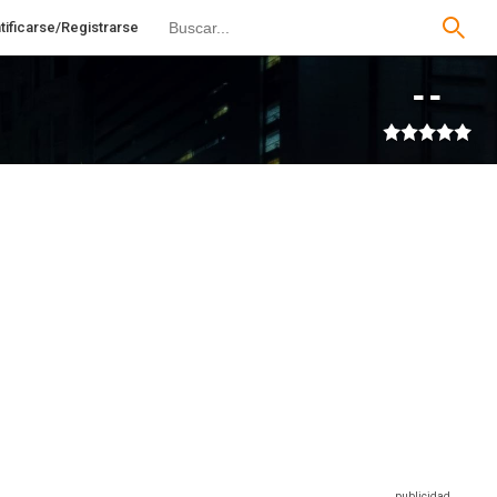
tificarse/Registrarse
--