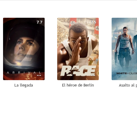
7.7
7.5
La llegada
El héroe de Berlín
Asalto al 
7.1
7.1