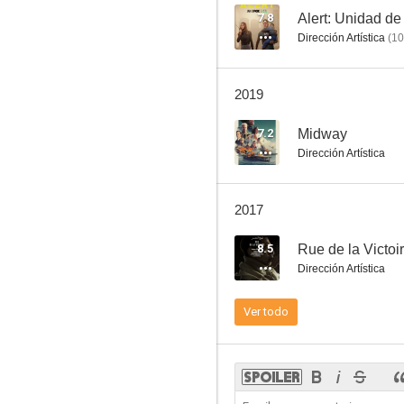
7.8
Alert: Unidad d
Dirección Artística
(
10
Bad Santa 2
2019
7.2
Midway
Dirección Artística
2017
8.5
Rue de la Victoi
Dirección Artística
Ver todo