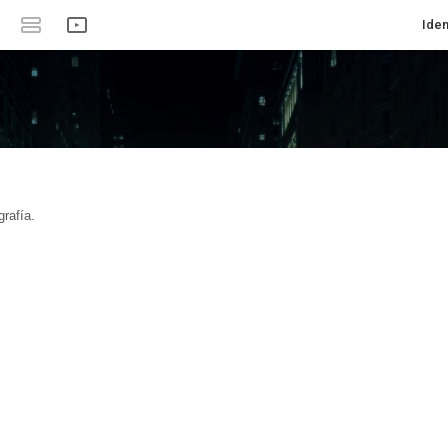
Iden
rafía.