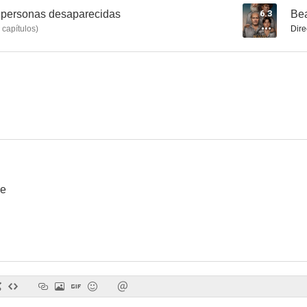
e personas desaparecidas
6.3
Bea
capítulos
)
Dire
Desaparecida
Dos y uno
Xchan
re