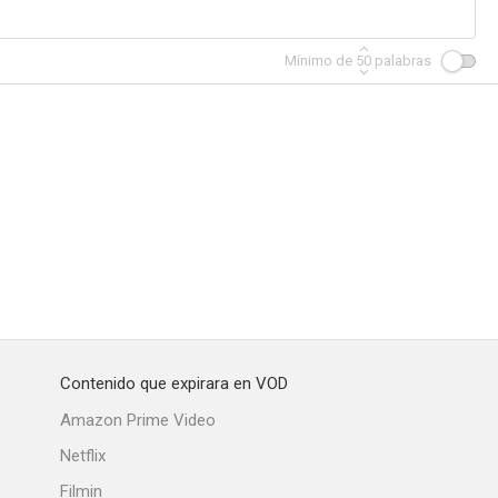
Mínimo de
50
palabras
Contenido que expirara en VOD
Amazon Prime Video
Netflix
Filmin