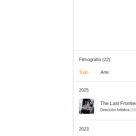
El corazón de la bestia
6.3
Filmografía (22)
Todo
Arte
2025
Beau tiene miedo
6.2
7.5
The Last Frontie
Dirección Artística
(
10
2023