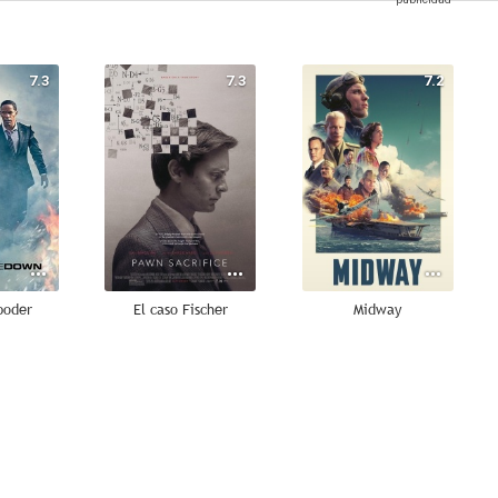
7.3
7.3
7.2
poder
El caso Fischer
Midway
7.0
6.7
6.5