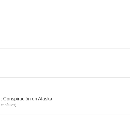
El príncipe y yo
Falsas apariencias
5.9
8.5
Gothika
Rue de la Victoire
6.0
--
r: Conspiración en Alaska
capítulos
)