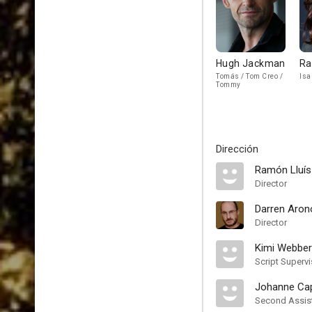
Hugh Jackman
Ra
Tomás / Tom Creo /
Isa
Tommy
Dirección
Ramón Lluís
Director
Darren Aron
Director
Kimi Webber
Script Supervi
Johanne Cap
Second Assist