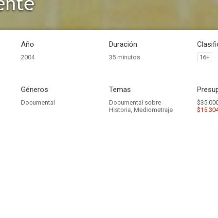
ente
Año
Duración
Clasif
2004
35 minutos
16+
Géneros
Temas
Presup
Documental
Documental sobre
$35.000
Historia
,
Mediometraje
$15.30