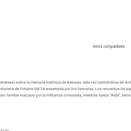
Sitios compatibles
stratexa) sobre la memoria histórica de Asturias, esta vez centrándose en Aida
 asturiana de Octubre del 34, asesinada por los fascistas. Los recuerdos de a
torno familiar marcado por la militancia comunista, mientras suena “Aida”, tem
ñadir