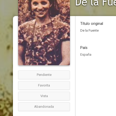
De la Fu
Título original
De la Fuente
País
España
Pendiente
Favorita
Vista
Abandonada