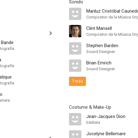
Sonido
Mariluz Cristóbal Cauned
Compositor de la Música Orig
Clint Mansell
Compositor de la Música Orig
 Bande
Stephen Barden
tografía
Sound Designer
a
Brian Emrich
tografía
Sound Designer
atique
7 más
tografía
o
amera
Costume & Make-Up
Jean-Jacques Dion
Estilista
Jocelyne Bellemare