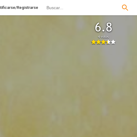
tificarse/Registrarse
6.8
4 votos