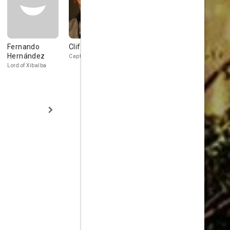
Fernando
Cliff Curtis
Sean Patrick
Donna Mur
Hernández
Thomas
Captain Ariel
Betty
Lord of Xibalba
Antonio