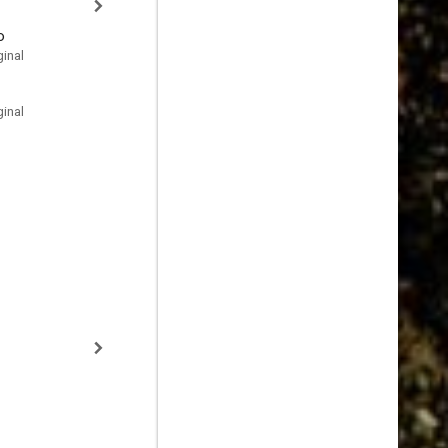
o
inal
inal