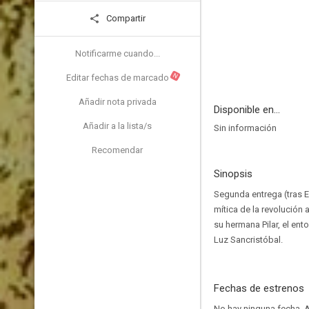
Compartir
Notificarme cuando...
N
Editar fechas de marcado
Añadir nota privada
Disponible en...
Añadir a la lista/s
Sin información
Recomendar
Sinopsis
Segunda entrega (tras E
mítica de la revolución
su hermana Pilar, el en
Luz Sancristóbal.
Fechas de estrenos
No hay ninguna fecha.
A