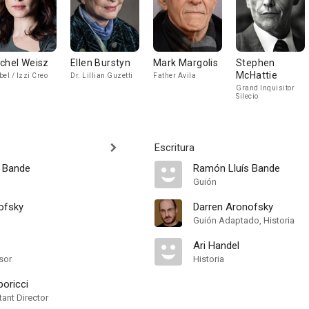
chel Weisz
Ellen Burstyn
Mark Margolis
Stephen
McHattie
bel / Izzi Creo
Dr. Lillian Guzetti
Father Avila
Grand Inquisitor
Silecio
Escritura
 Bande
Ramón Lluís Bande
Guión
ofsky
Darren Aronofsky
Guión Adaptado, Historia
Ari Handel
sor
Historia
oricci
ant Director