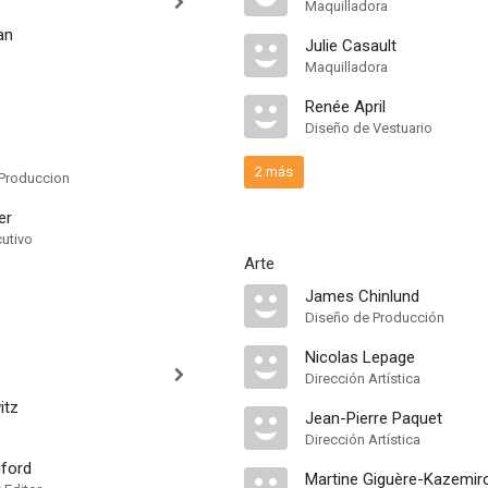
Maquilladora
an
Julie Casault
Maquilladora
Renée April
Diseño de Vestuario
2 más
Produccion
er
cutivo
Arte
James Chinlund
Diseño de Producción
Nicolas Lepage
Dirección Artística
itz
Jean-Pierre Paquet
Dirección Artística
ford
Martine Giguère-Kazemir