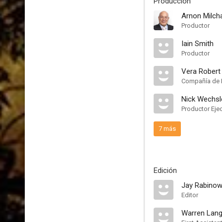
Producción
Arnon Milch
Productor
Iain Smith
Productor
Vera Robert
Compañía de 
Nick Wechsl
Productor Eje
7 más
Edición
Jay Rabinow
Editor
Warren Lang