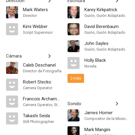
Dirección
Escritura
Mark Waters
Karey Kirkpatrick
Director
Guión, Guión Adaptado
Kimi Webber
David Berenbaum
Script Supervisor
Guión, Guión Adaptado
John Sayles
Guión, Guión Adaptado
Cámara
Holly Black
Caleb Deschanel
Novela
Director de Fotografía
2 más
Robert Stecko
Camera Operator
Francois Archambault
Sonido
Camera Operator, Steadicam Operator
James Horner
Takashi Seida
Compositor de la Música Original
Still Photographer
Mark Mangini