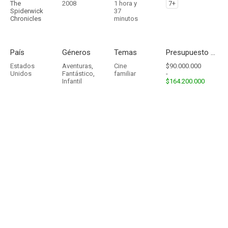
The
2008
1 hora y
7+
Spiderwick
37
Chronicles
minutos
País
Géneros
Temas
Presupuesto - Ingresos
Estados
Aventuras
,
Cine
$90.000.000
Unidos
Fantástico
,
familiar
-
Infantil
$164.200.000