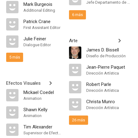
Jefe Departamento de Maquillaje
Mark Burgeois
Additional Editing
6 más
Patrick Crane
First Assistant Editor
Julie Feiner
Arte
Dialogue Editor
James D. Bissell
Diseño de Producción
5 más
Jean-Pierre Paquet
Dirección Artística
Efectos Visuales
Robert Parle
Dirección Artística
Mickael Coedel
Animation
Christa Munro
Dirección Artística
Shawn Kelly
Animation
26 más
Tim Alexander
Supervisor de Efectos Visuales