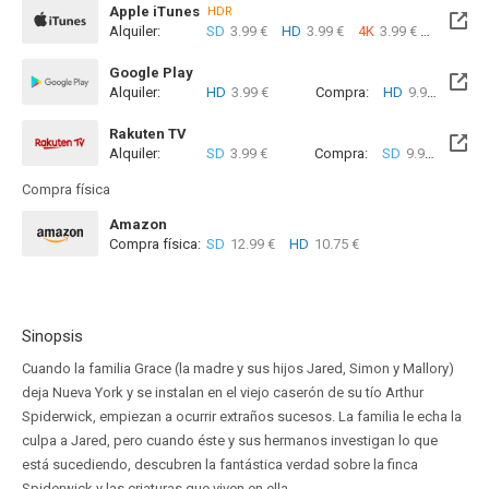
Apple iTunes
HDR
Alquiler:
SD
3.99 €
HD
3.99 €
4K
3.99 €
Com
Google Play
Alquiler:
HD
3.99 €
Compra:
HD
9.99 €
Rakuten TV
Alquiler:
SD
3.99 €
Compra:
SD
9.99 €
Compra física
Amazon
Compra física:
SD
12.99 €
HD
10.75 €
Sinopsis
Cuando la familia Grace (la madre y sus hijos Jared, Simon y Mallory)
deja Nueva York y se instalan en el viejo caserón de su tío Arthur
Spiderwick, empiezan a ocurrir extraños sucesos. La familia le echa la
culpa a Jared, pero cuando éste y sus hermanos investigan lo que
está sucediendo, descubren la fantástica verdad sobre la finca
Spiderwick y las criaturas que viven en ella.