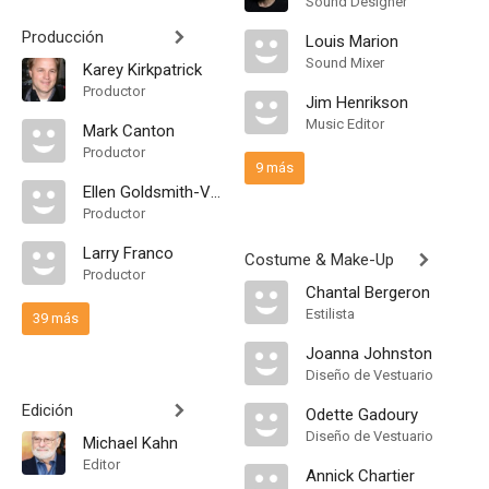
Sound Designer
Producción
Louis Marion
Sound Mixer
Karey Kirkpatrick
Productor
Jim Henrikson
Music Editor
Mark Canton
Productor
9 más
Ellen Goldsmith-Vein
Productor
Larry Franco
Costume & Make-Up
Productor
Chantal Bergeron
Estilista
39 más
Joanna Johnston
Diseño de Vestuario
Edición
Odette Gadoury
Diseño de Vestuario
Michael Kahn
Editor
Annick Chartier