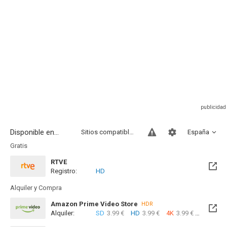
Disponible en...
Sitios compatibles
España
Gratis
RTVE
Registro:
HD
Alquiler y Compra
Amazon Prime Video Store
HDR
Alquiler:
SD
3.99 €
HD
3.99 €
4K
3.99 €
Com