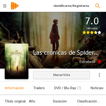
Identificarse/Registrarse
7.0
140 votos
Las crónicas de Spiderwick
Estrenada
Marcar ficha
Información
Trailers
DVD / Blu-Ray
(7)
Noticias
Título original
Año
Duración
Clasificación por edades