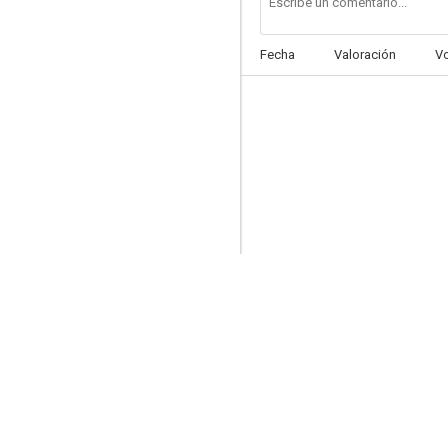
Fecha
Valoración
V
El secreto de Adam
7.5
The Carrie Diaries
10