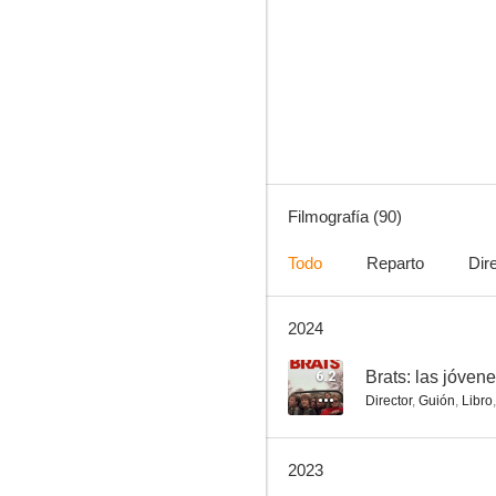
Gossip Girl
8.7
Filmografía (90)
Todo
Reparto
Dir
2024
Orange Is the New Black
8.6
6.2
Brats: las jóvene
Director
,
Guión
,
Libro
2023