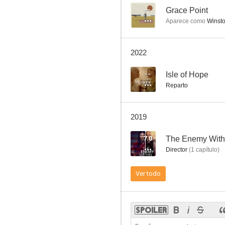
--
Grace Point
Aparece como
Winst
Monk
2022
8.3
--
Isle of Hope
Reparto
2019
7.0
The Enemy With
Director
(
1
capítulo
)
The Resident
Ver todo
7.9