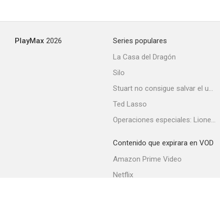
Para ser perfectamente honestos
PlayMax
2026
Series populares
--
La Casa del Dragón
Silo
Stuart no consigue salvar el universo
Ted Lasso
Operaciones especiales: Lioness
Contenido que expirara en VOD
Pulsión
Amazon Prime Video
--
Netflix
Filmin
Movistar+