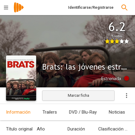
Identificarse/Registrarse
6.2
5 votos
Brats: las jóvenes estrellas de los 80
Estrenada
Marcar ficha
Información
Trailers
DVD / Blu-Ray
Noticias
Título original
Año
Duración
Clasificación por edades