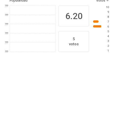
Popularidad
Votos
???
10
9
6.20
???
8
7
???
6
5
???
4
5
3
???
votos
2
1
???