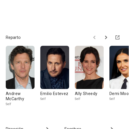
Reparto
Andrew
Emilio Estevez
Ally Sheedy
Demi Moo
McCarthy
Self
Self
Self
Self