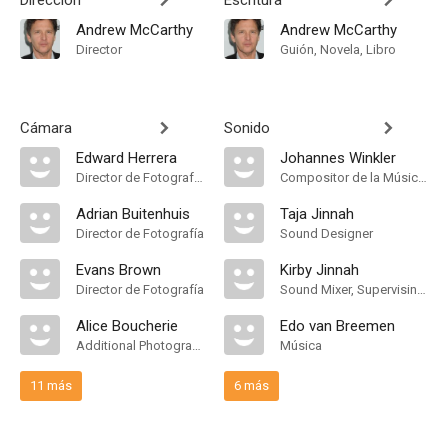
Dirección
Escritura
Andrew McCarthy
Andrew McCarthy
Director
Guión, Novela, Libro
Cámara
Sonido
Edward Herrera
Johannes Winkler
Director de Fotografía, Additional Photography
Compositor de la Música Original, Música
Adrian Buitenhuis
Taja Jinnah
Director de Fotografía
Sound Designer
Evans Brown
Kirby Jinnah
Director de Fotografía
Sound Mixer, Supervising Sound Editor
Alice Boucherie
Edo van Breemen
Additional Photography
Música
11 más
6 más