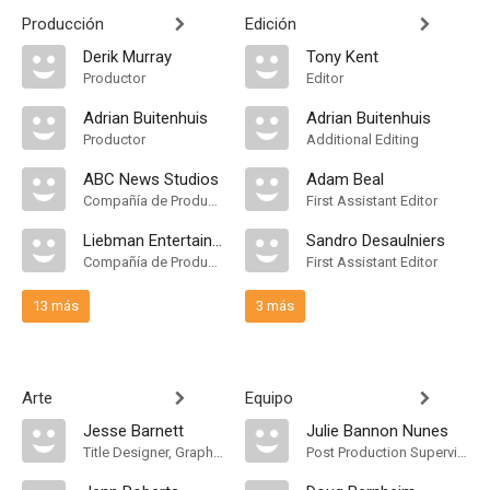
Producción
Edición
Derik Murray
Tony Kent
Productor
Editor
Adrian Buitenhuis
Adrian Buitenhuis
Productor
Additional Editing
ABC News Studios
Adam Beal
Compañía de Produccion
First Assistant Editor
Liebman Entertainment
Sandro Desaulniers
Compañía de Produccion
First Assistant Editor
13 más
3 más
Arte
Equipo
Jesse Barnett
Julie Bannon Nunes
Title Designer, Graphic Designer
Post Production Supervisor