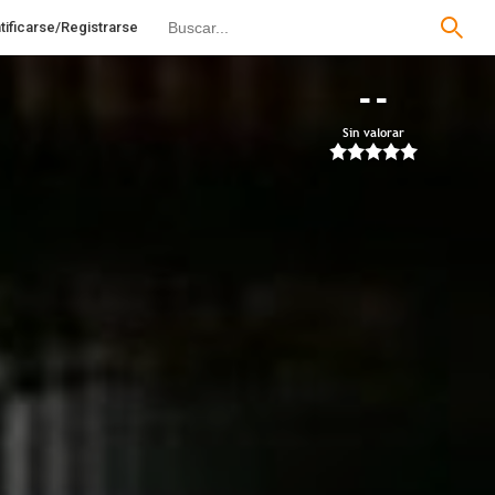
tificarse/Registrarse
--
Sin valorar