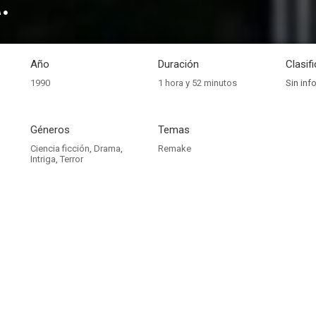
.
Año
Duración
Clasif
1990
1 hora y 52 minutos
Sin inf
Géneros
Temas
Ciencia ficción
,
Drama
,
Remake
Intriga
,
Terror