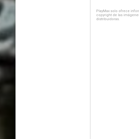
PlayMax solo ofrece inform
copyright de las imágenes
distribuidoras.