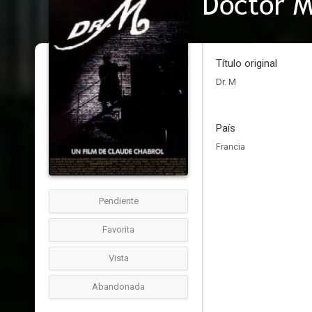
Doctor M
Título original
Dr. M
País
Francia
Pendiente
Favorita
Vista
Abandonada