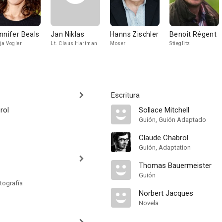
nnifer Beals
Jan Niklas
Hanns Zischler
Benoît Régent
ja Vogler
Lt. Claus Hartman
Moser
Stieglitz
Escritura
rol
Sollace Mitchell
Guión, Guión Adaptado
Claude Chabrol
Guión, Adaptation
Thomas Bauermeister
Guión
tografía
Norbert Jacques
Novela