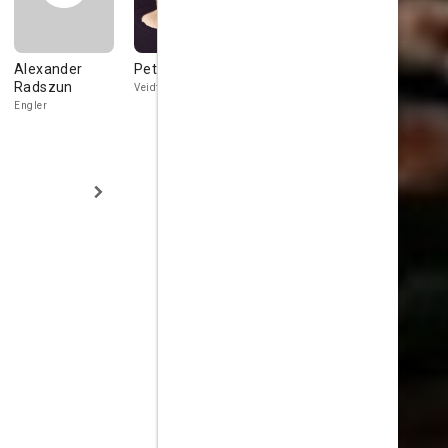
Alexander
Peter Fitz
Daniela Poggi
William Be
Radszun
Veidt
Kathi
Penck
Engler