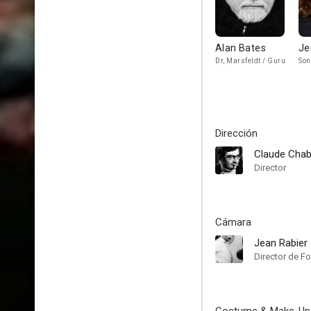
Alan Bates
Je
Dr, Marsfeldt / Guru
Son
Dirección
Claude Chab
Director
Cámara
Jean Rabier
Director de Fo