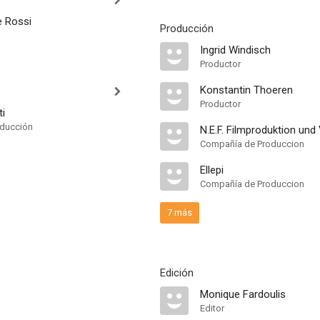
e Rossi
Producción
Ingrid Windisch
Productor
Konstantin Thoeren
Productor
ti
oducción
N.E.F. Filmproduktion und 
Compañía de Produccion
Ellepi
Compañía de Produccion
7 más
Edición
Monique Fardoulis
Editor