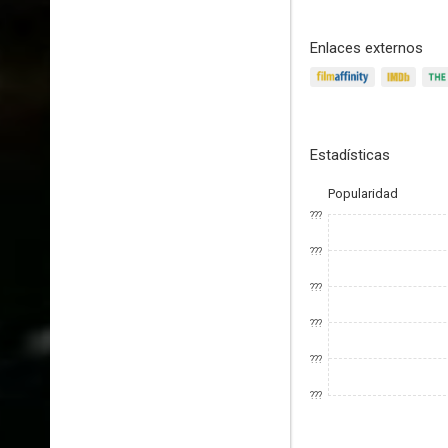
Enlaces externos
Estadísticas
Popularidad
???
???
???
???
???
???