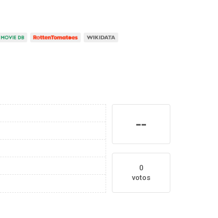
--
0
votos