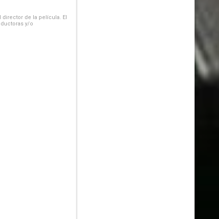
irector de la película. El
oductoras y/o