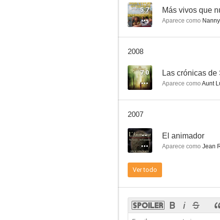
5.7
Más vivos que 
Aparece como
Nanny
Jane Eyre
2008
7.1
7.0
Las crónicas de
Aparece como
Aunt L
2007
--
El animador
Aparece como
Jean R
La letra escarlata
Ver todo
6.6