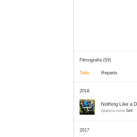
Baila conmigo
6.0
Filmografía (59)
Todo
Reparto
2018
Daniel el travieso
8.6
--
Nothing Like a
Aparece como
Self
2017