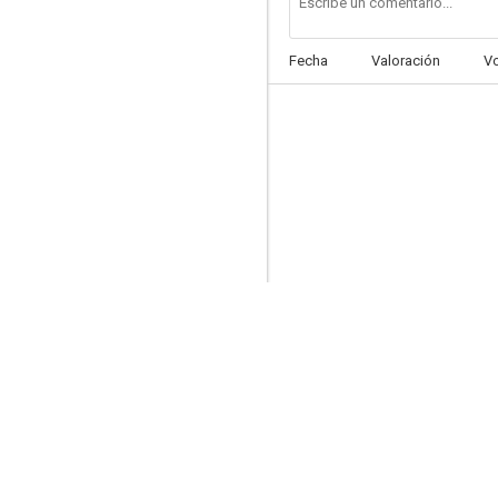
Fecha
Valoración
V
Te amaré hasta que te mate
6.0
George y el Dragon
5.7