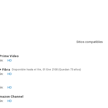
Sitios compatibles
Prime Video
ón:
HD
+ Fibra
Disponible hasta el Vie, 01 Ene 2100 (Quedan 73 años)
ón:
HD
ón:
HD
Amazon Channel
ón:
HD