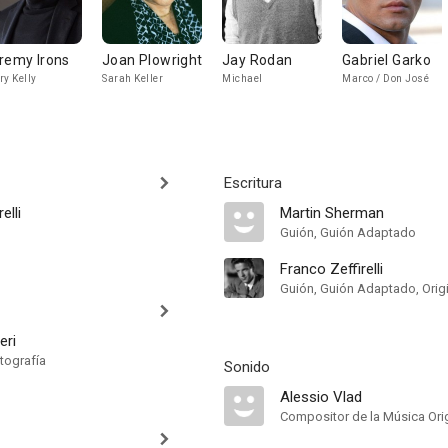
remy Irons
Joan Plowright
Jay Rodan
Gabriel Garko
ry Kelly
Sarah Keller
Michael
Marco / Don José
Escritura
elli
Martin Sherman
Guión, Guión Adaptado
Franco Zeffirelli
Guión, Guión Adaptado, Origi
eri
tografía
Sonido
Alessio Vlad
Compositor de la Música Orig