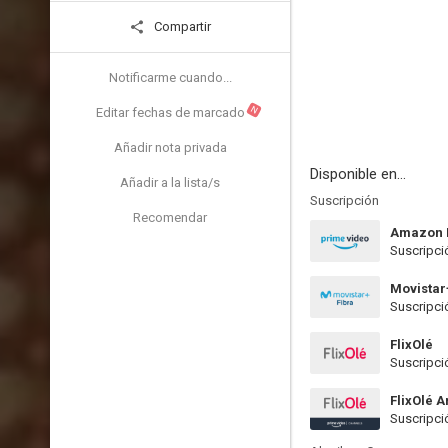
Compartir
Notificarme cuando...
N
Editar fechas de marcado
Añadir nota privada
Disponible en...
Añadir a la lista/s
Suscripción
Recomendar
Amazon 
Suscripci
Movistar
Suscripci
FlixOlé
Suscripci
FlixOlé 
Suscripci