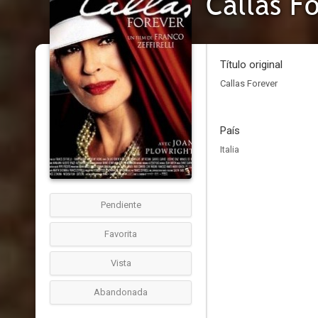
Callas F
Título original
Callas Forever
País
Italia
Pendiente
Favorita
Vista
Abandonada