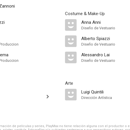
 Zannoni
Costume & Make-Up
zzi
Anna Anni
Diseño de Vestuario
Alberto Spiazzi
Produccion
Diseño de Vestuario
nema
Alessandro Lai
Produccion
Diseño de Vestuario
Arte
Luigi Quintili
Dirección Artística
ación de películas y series, PlayMax no tiene relación alguna con el productor o el d
, póster, carátula, fotografías y/o cubiertas pertenece a sus respectivos autores, pr