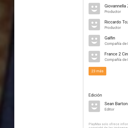
Giovannella
Productor
Riccardo To
Productor
Galfin
Compañía de 
France 2 Ci
Compañía de 
23 más
Edición
Sean Barton
Editor
PlayMax solo ofrece inform
copyright de las imágenes