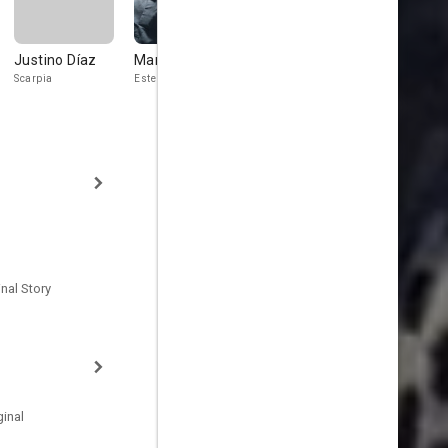
Justino Díaz
Manuel de Blas
Jean Dalric
Stephen
Billington
Scarpia
Esteban Gomez
Gerard
Brendan
nal Story
inal