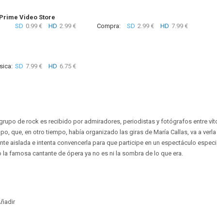
rime Video Store
SD
0.99 €
HD
2.99 €
Compra:
SD
2.99 €
HD
7.99 €
sica:
SD
7.99 €
HD
6.75 €
 grupo de rock es recibido por admiradores, periodistas y fotógrafos entre vít
upo, que, en otro tiempo, había organizado las giras de María Callas, va a ver
nte aislada e intenta convencerla para que participe en un espectáculo especia
o la famosa cantante de ópera ya no es ni la sombra de lo que era.
ñadir