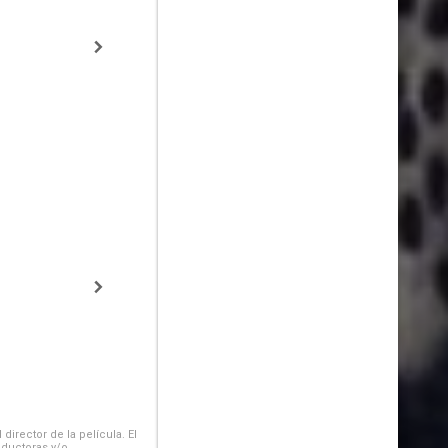
irector de la película. El
oductoras y/o