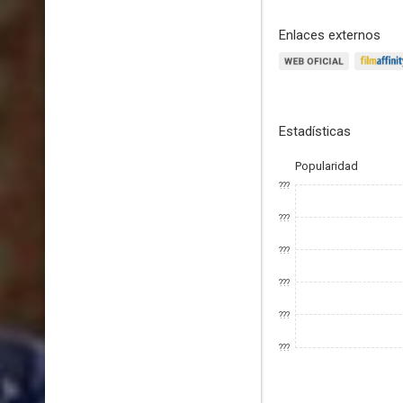
Enlaces externos
Estadísticas
Popularidad
???
???
???
???
???
???