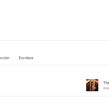
La mujer de al lado
Elizabeth
El mayordom
7.0
6.8
ección
Escritura
El amor de Swann
La belle époque
Paris, je 
6.2
6.0
--
The
Apa