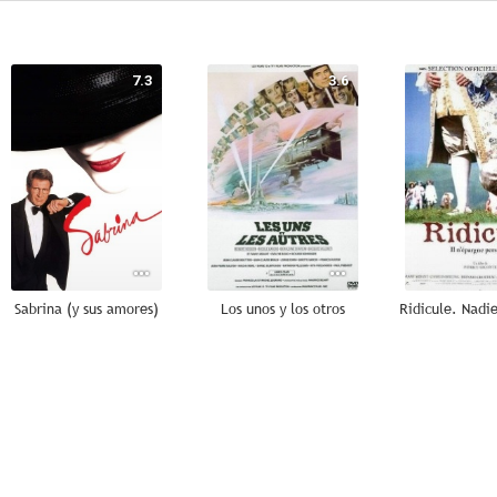
7.3
3.6
Sabrina (y sus amores)
Los unos y los otros
8.0
7.3