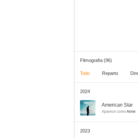
Las cien y una noches
7.0
Filmografía (96)
Todo
Reparto
Dir
2024
Vivamente el domingo
6.3
--
American Star
Aparece como
Anne
2023