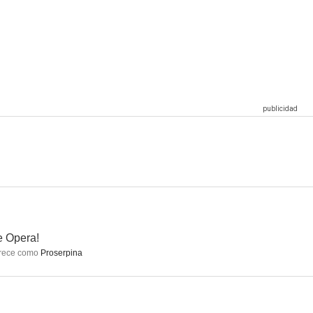
o inglés
8 mujeres
ADN: La raíz del amor
6.6
6.6
6.5
t'aime
Il divo
Callas Forever
6.0
6.0
5.8
 Opera!
rece como
Proserpina