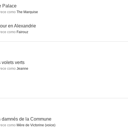
e Palace
rece como
The Marquise
 de Dios
La familia
The Palace
our en Alexandrie
rece como
Fairouz
4.9
4.7
4.3
 volets verts
rece como
Jeanne
riations
The Secrets
Mis días felices
--
--
--
s damnés de la Commune
rece como
Mère de Victorine (voice)