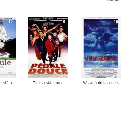
10
10
10
Ridicule. Nadie está a salvo
Todos están locas
Más allá de las nubes
7.3
7.2
7.0