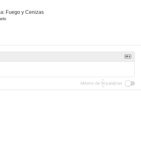
lia: Fuego y Cenizas
arto
ra!
Ma France à moi
Retour en Alexandrie
--
--
--
Mínimo de
50
palabras
inuit
Italia: Fuego y Cenizas
Perdrix
--
--
--