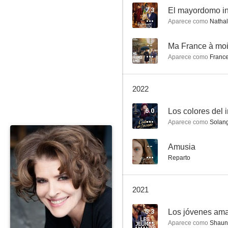
7.3
El mayordomo i
Aparece como
Nathali
Chic!
--
Ma France à mo
Aparece como
Franc
5.3
2022
6.0
Los colores del 
Aparece como
Solang
--
Amusia
Reparto
Los jóvenes amantes
4.1
2021
5.3
Los jóvenes am
Aparece como
Shauna