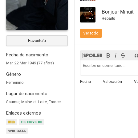
--
Bonjour Minuit
Reparto
Ver todo
Un regalo para ella
Favorito/a
--
Fecha de nacimiento
Mar, 22 Mar 1949 (77 años)
Género
Fecha
Valoración
V
Femenino
Lugar de nacimiento
Saumur, Maine-et-Loire, France
Les volets verts
Enlaces externos
--