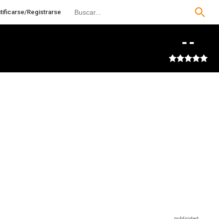
tificarse/Registrarse
--