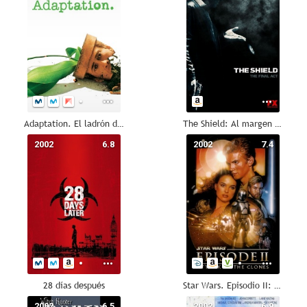
Adaptation. El ladrón de orquídeas
The Shield: Al margen de la ley
2002
6.8
2002
7.4
28 días después
Star Wars. Episodio II: El ataque de los clones
2002
6.5
2002
6.9