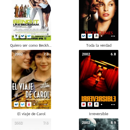
Quiero ser como Beckham
Toda la verdad
2002
7.3
2002
6.8
El viaje de Carol
Irreversible
2002
7.0
2002
8.9