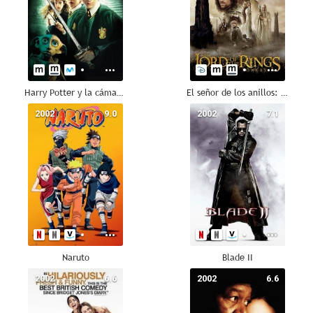
Harry Potter y la cámara secreta
El señor de los anillos: Las dos torres
2002
9.0
2002
7.1
Naruto
Blade II
2002
6.6
2002
6.6