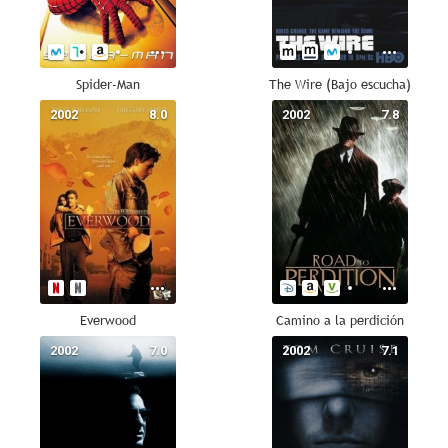
Spider-Man
The Wire (Bajo escucha)
2002
8.0
2002
7.8
Everwood
Camino a la perdición
2002
7.0
2002
7.1