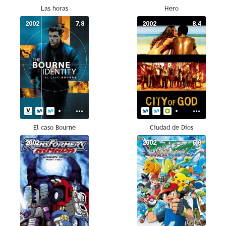
Las horas
Hero
2002
7.8
2002
8.4
El caso Bourne
Ciudad de Dios
2002
--
2002
6.0