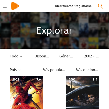
Identificarse/Registrarse
Explorar
Todo
Disponible
Género
2002 - 2002
País
Más populares
Más opciones
2002
7.6
2002
8.9