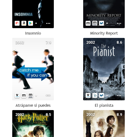
Insomnio
Minority Report
2002
7.9
2002
8.6
Atrápame si puedes
El pianista
2002
8.5
2002
8.9