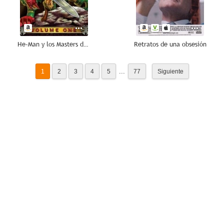
He-Man y los Masters del Universo
Retratos de una obsesión
...
1
2
3
4
5
77
Siguiente