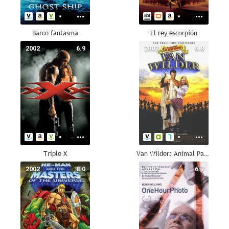
Barco fantasma
El rey escorpión
2002
6.9
2002
6.8
Triple X
Van Wilder: Animal Party
2002
8.0
2002
6.7