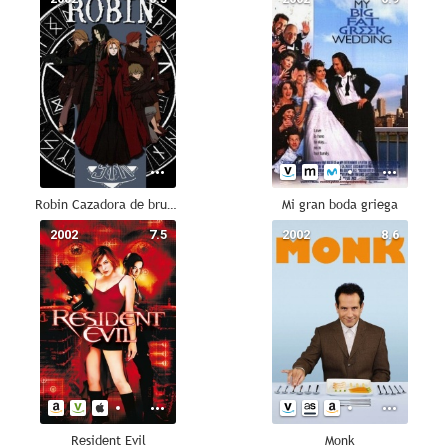
Robin Cazadora de brujos
Mi gran boda griega
2002
7.5
2002
8.6
Resident Evil
Monk