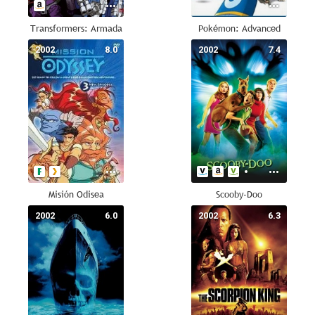
Transformers: Armada
Pokémon: Advanced
2002
8.0
2002
7.4
Misión Odisea
Scooby-Doo
2002
6.0
2002
6.3