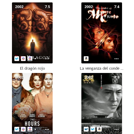
2002
7.5
2002
7.4
El dragón rojo
La venganza del conde de Montecristo
2002
7.8
2002
7.9