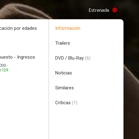
Estrenada
icación por edades
Información
Trailers
uesto - Ingresos
DVD / Blu-Ray
(6)
000 -
4.129
Noticias
Similares
Críticas
(1)