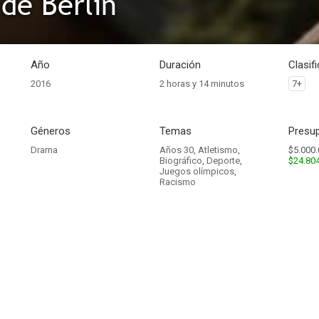
 de Berlín
Año
Duración
Clasif
2016
2 horas y 14 minutos
7+
Géneros
Temas
Presup
Drama
Años 30
,
Atletismo
,
$5.000.
Biográfico
,
Deporte
,
$24.80
Juegos olímpicos
,
Racismo