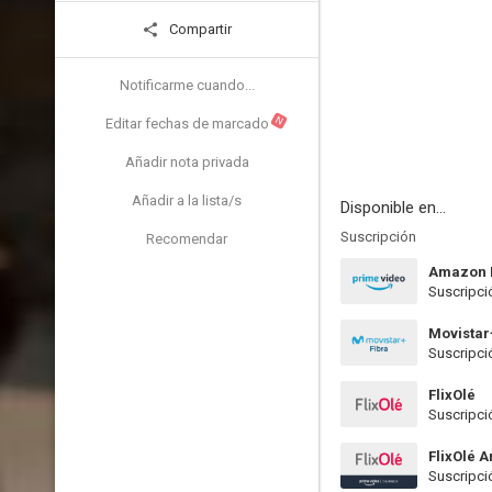
Compartir
Notificarme cuando...
N
Editar fechas de marcado
Añadir nota privada
Añadir a la lista/s
Disponible en...
Suscripción
Recomendar
Amazon 
Suscripci
Movistar
Suscripci
FlixOlé
Suscripci
FlixOlé 
Suscripci