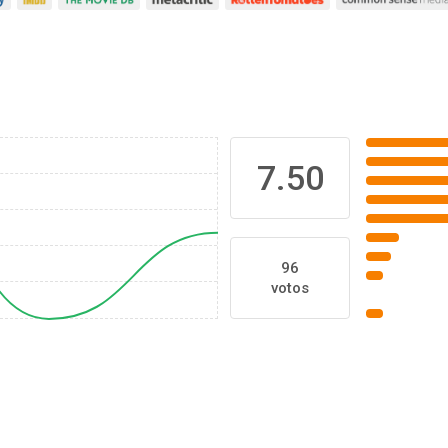
7.50
96
votos