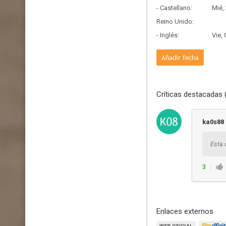
- Castellano:
Mié,
Reino Unido:
- Inglés:
Vie,
Añadir fecha
Críticas destacadas 
ka0s88
Esta 
3
Enlaces externos