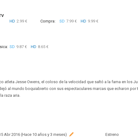
TV
HD
2.99 €
Compra:
SD
7.99 €
HD
9.99 €
sica:
SD
9.87 €
HD
8.65 €
tico atleta Jesse Owens, el coloso de la velocidad que saltó a la fama en los 
dejó al mundo boquiabierto con sus espectaculares marcas que echaron por tier
a raza aria.
 15 Abr 2016 (Hace 10 años y 3 meses)
Estreno