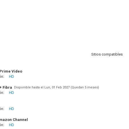
Sitios compatibles
Prime Video
ón:
HD
+ Fibra
Disponible hasta el Lun, 01 Feb 2027 (Quedan 5 meses)
ón:
HD
ón:
HD
Amazon Channel
ón:
HD