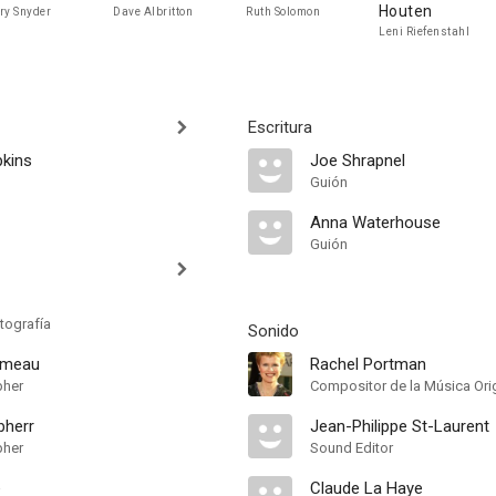
Houten
ry Snyder
Dave Albritton
Ruth Solomon
Leni Riefenstahl
Escritura
kins
Joe Shrapnel
Guión
Anna Waterhouse
Guión
tografía
Sonido
lmeau
Rachel Portman
pher
Compositor de la Música Orig
bherr
Jean-Philippe St-Laurent
pher
Sound Editor
é
Claude La Haye