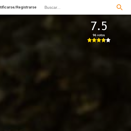
tificarse/Registrarse
7.5
96 votos