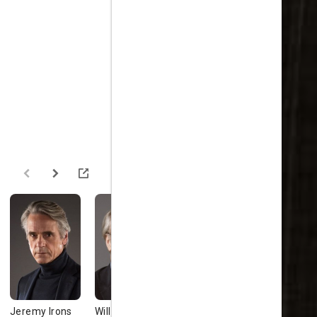
Jeremy Irons
William Hurt
David Kross
Jonathan