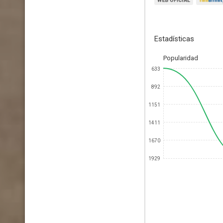
Estadísticas
Popularidad
633
892
1151
1411
1670
1929