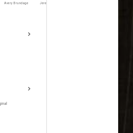
Higgins
Avery Brundage
Jeremiah Mahoney
Carl "Luz" Long
Dean Cromwel
inal