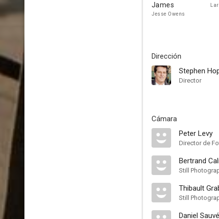
James
Lar
Jesse Owens
Dirección
Stephen Hop
Director
Cámara
Peter Levy
Director de Fo
Bertrand Ca
Still Photogra
Thibault Gra
Still Photogra
Daniel Sauv