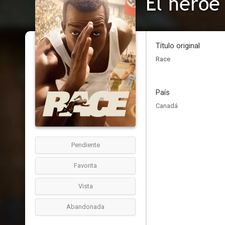
El héroe
Título original
Race
País
Canadá
Pendiente
Favorita
Vista
Abandonada