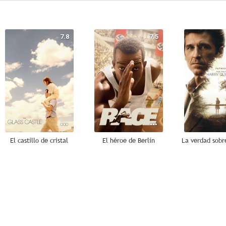
7.8
7.5
El castillo de cristal
El héroe de Berlín
6.7
6.7