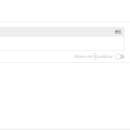
y
Donde esté el dinero
Polo Norte: Abierto en Navidad
6.1
6.0
6.0
Mínimo de
50
palabras
rtal
The Informant
La sombra del pasado
5.8
5.8
5.8