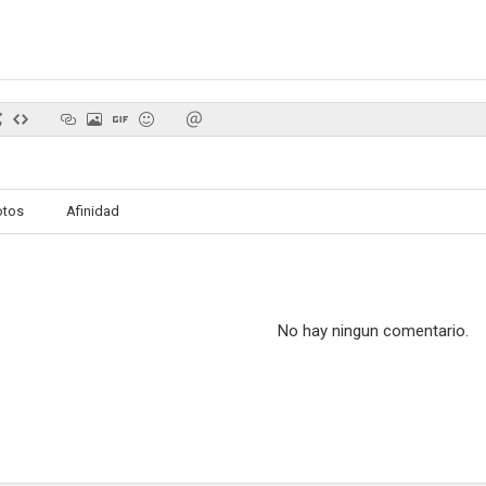
Gotti
Heavy Metal 2
Levit
6.3
6.3
otos
Afinidad
No hay ningun comentario.
Vinieron de dentro de...
Tráfico humano
Juego mo
5.9
5.9