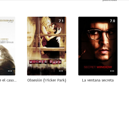
7.3
7.1
7.0
La verdad sobre el caso Harry Quebert
Obsesión (Wicker Park)
La ventana secreta
9.5
9.0
8.8