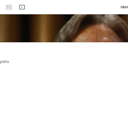
Iden
rafía.