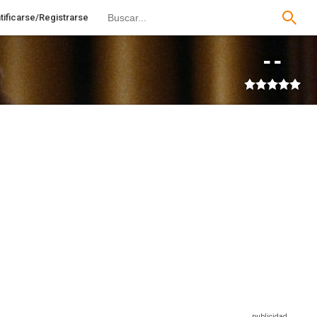
tificarse/Registrarse
--