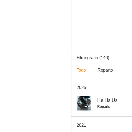
Un amor entre dos mundos
8.6
Filmografía (140)
Todo
Reparto
2025
La vida de Audrey Hepburn
8.0
--
Hell is Us
Reparto
2021