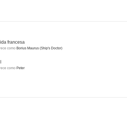
ra tres
Los nuevos vengadores
El lado salvaje del deseo
7.4
7.3
7.3
ida francesa
rece como
Borius Maurus (Ship's Doctor)
l
rece como
Peter
31
Heavy Metal
Salida francesa
6.7
6.6
6.5