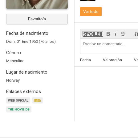
Ver todo
Favorito/a
Fecha de nacimiento
Navidad en el Majestic
Dom, 01 Ene 1950 (76 años)
6.5
Género
Fecha
Valoración
V
Masculino
Lugar de nacimiento
Norway
Enlaces externos
Búho gris
6.0