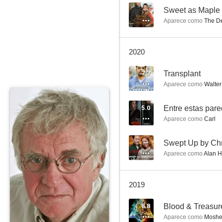
--
Sweet as Maple
Aparece como
The D
El precio de un niño
2020
7.7
7.7
Transplant
Aparece como
Walter
5.0
Entre estas par
Aparece como
Carl
--
Swept Up by Ch
Aparece como
Alan H
Transplant
7.0
2019
8.8
Blood & Treasur
Aparece como
Moshe