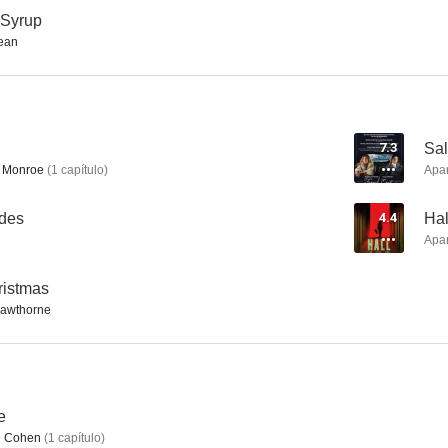
 Syrup
ean
Obsesión
Arma final
Misterio pa
7.5
7.4
7.3
Sal
 Monroe
(
1
capítulo
)
Apa
edes
4.4
Hal
Apa
ristmas
awthorne
Pasión por el triunfo 3
Caza al terrorista
Ulises 
7.0
6.8
e
 Cohen
(
1
capítulo
)