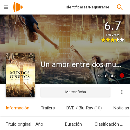
Identificarse/Registrarse
6.7
185 votos
Un amor entre dos mundos
Estrenada
Marcar ficha
Información
Trailers
DVD / Blu-Ray
(10)
Noticias
Título original
Año
Duración
Clasificación por edades