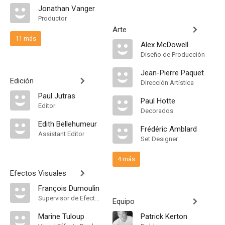
Jonathan Vanger
Productor
Arte
11 más
Alex McDowell
Diseño de Producción
Jean-Pierre Paquet
Edición
Dirección Artística
Paul Jutras
Paul Hotte
Editor
Decorados
Edith Bellehumeur
Frédéric Amblard
Assistant Editor
Set Designer
4 más
Efectos Visuales
François Dumoulin
Supervisor de Efectos Visuales
Equipo
Marine Tuloup
Patrick Kerton