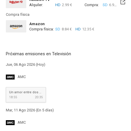
Alquiler:
HD
2.99 €
Compra:
SD
6.99 €
HD
8
Compra física
Amazon
Compra física:
SD
8.84 €
HD
12.35 €
Próximas emisiones en Televisión
Jue, 06 Ago 2026 (Hoy)
AMC
Un amor entre dos mundos
18:55
20:35
Mar, 11 Ago 2026 (En 5 días)
AMC