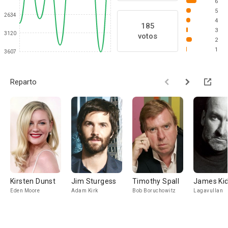
6
5
2634
4
185
3
3120
votos
2
1
3607
Reparto
Kirsten Dunst
Jim Sturgess
Timothy Spall
James Kid
Eden Moore
Adam Kirk
Bob Boruchowitz
Lagavullan