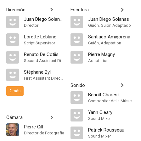
Dirección
Escritura
Juan Diego Solanas
Juan Diego Solanas
Director
Guión, Guión Adaptado
Lorette Leblanc
Santiago Amigorena
Script Supervisor
Guión, Adaptation
Renato De Cotiis
Pierre Magny
Second Assistant Director
Adaptation
Stéphane Byl
First Assistant Director
Sonido
2 más
Benoît Charest
Compositor de la Música Original, Música
Yann Cleary
Cámara
Sound Mixer
Pierre Gill
Patrick Rousseau
Director de Fotografía
Sound Mixer