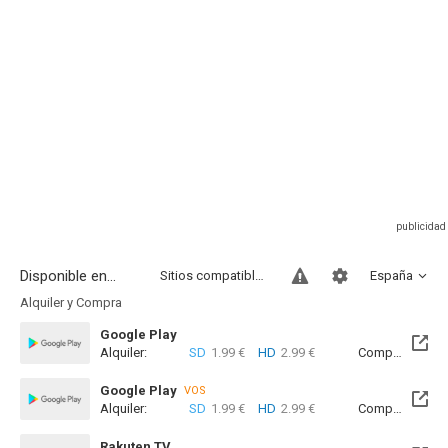
Disponible en...
Sitios compatibles
España
Alquiler y Compra
Google Play
Alquiler:
SD
1.99 €
HD
2.99 €
Compra:
SD
8
Google Play
VOS
Alquiler:
SD
1.99 €
HD
2.99 €
Compra:
SD
8
Rakuten TV