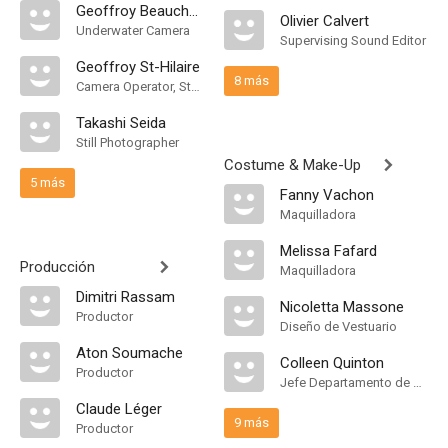
Geoffroy Beauchemin
Olivier Calvert
Underwater Camera
Supervising Sound Editor
Geoffroy St-Hilaire
8 más
Camera Operator, Steadicam Operator
Takashi Seida
Still Photographer
Costume & Make-Up
5 más
Fanny Vachon
Maquilladora
Melissa Fafard
Producción
Maquilladora
Dimitri Rassam
Nicoletta Massone
Productor
Diseño de Vestuario
Aton Soumache
Colleen Quinton
Productor
Jefe Departamento de Maquillaje
Claude Léger
9 más
Productor