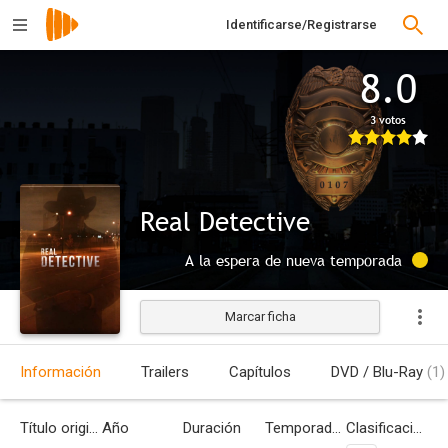
Identificarse/Registrarse
8.0
3 votos
Real Detective
A la espera de nueva temporada
Marcar ficha
Información
Trailers
Capítulos
DVD / Blu-Ray
(1)
Título original
Año
Duración
Temporadas
Clasificación por edades