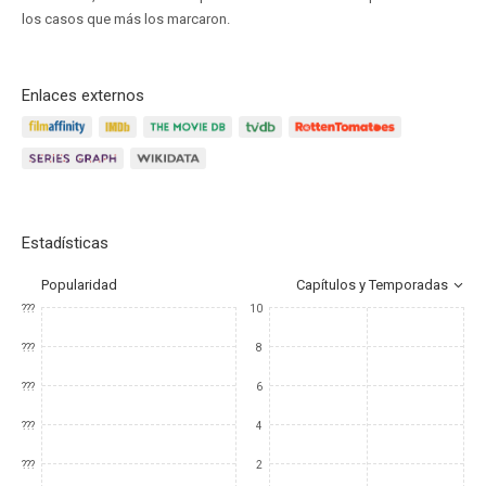
los casos que más los marcaron.
Enlaces externos
Estadísticas
Popularidad
Capítulos y Temporadas
???
10
???
8
???
6
???
4
???
2