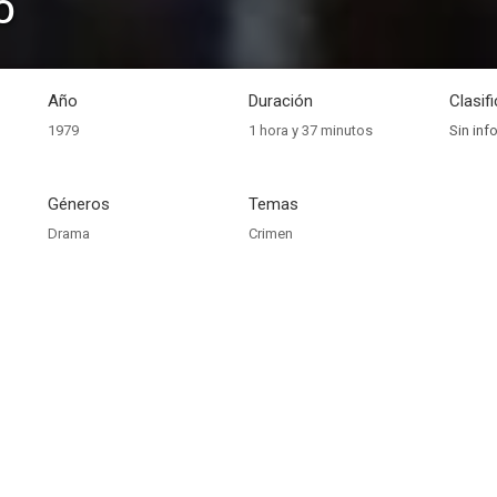
o
Año
Duración
Clasif
1979
1 hora y 37 minutos
Sin inf
Géneros
Temas
Drama
Crimen