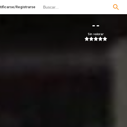
tificarse/Registrarse
--
Sin valorar