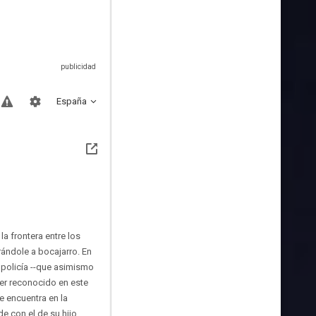
España
a frontera entre los
rándole a bocajarro. En
a policía --que asimismo
ser reconocido en este
e encuentra en la
e con el de su hijo