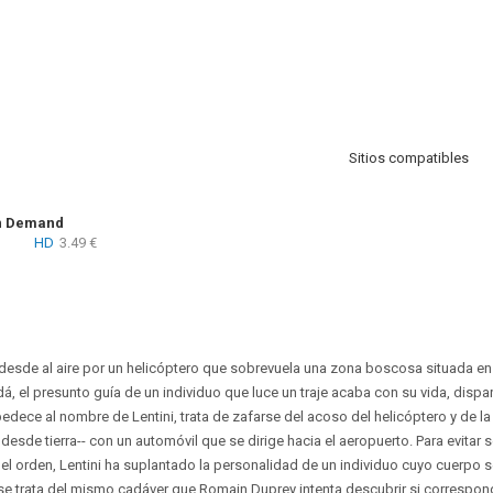
Sitios compatibles
n Demand
HD
3.49 €
 desde al aire por un helicóptero que sobrevuela una zona boscosa situada en l
, el presunto guía de un individuo que luce un traje acaba con su vida, dispa
bedece al nombre de Lentini, trata de zafarse del acoso del helicóptero y de l
desde tierra-- con un automóvil que se dirige hacia el aeropuerto. Para evitar 
del orden, Lentini ha suplantado la personalidad de un individuo cuyo cuerpo s
e trata del mismo cadáver que Romain Duprey intenta descubrir si correspond