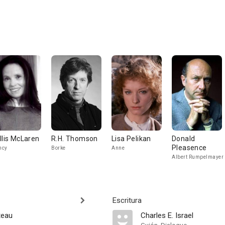
llis McLaren
R.H. Thomson
Lisa Pelikan
Donald
Pleasence
ncy
Borke
Anne
Albert Rumpelmayer
Escritura
teau
Charles E. Israel