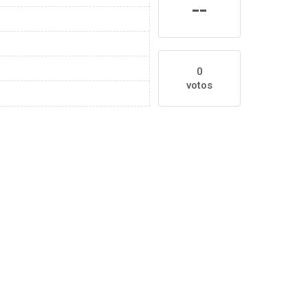
--
0
votos