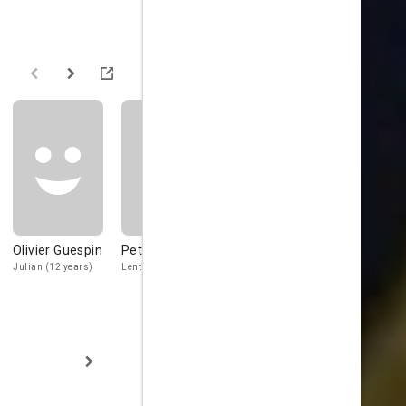
Olivier Guespin
Peter Hicks
Sonny Forbes
Auberto
Pallascio
Julian (12 years)
Lentini
The fighter