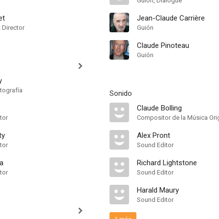
Guión, Dialogue
et
Jean-Claude Carrière
t Director
Guión
Claude Pinoteau
Guión
y
tografía
Sonido
Claude Bolling
tor
Compositor de la Música Orig
ty
Alex Pront
tor
Sound Editor
a
Richard Lightstone
tor
Sound Editor
Harald Maury
Sound Editor