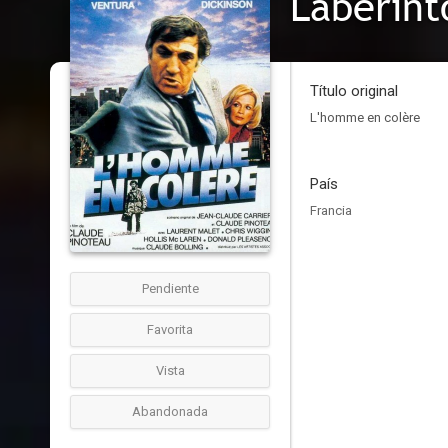
Laberint
Título original
L'homme en colère
País
Francia
Pendiente
Favorita
Vista
Abandonada