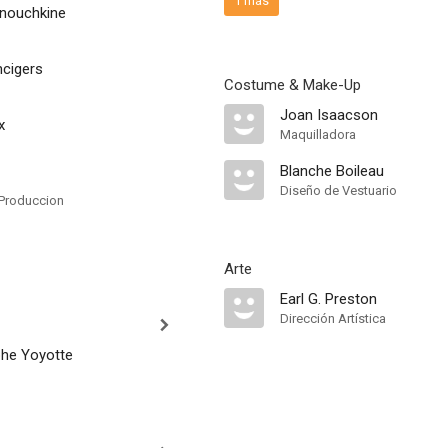
1 más
nouchkine
cigers
Costume & Make-Up
Joan Isaacson
x
Maquilladora
Blanche Boileau
Diseño de Vestuario
Produccion
Arte
Earl G. Preston
Dirección Artística
he Yoyotte