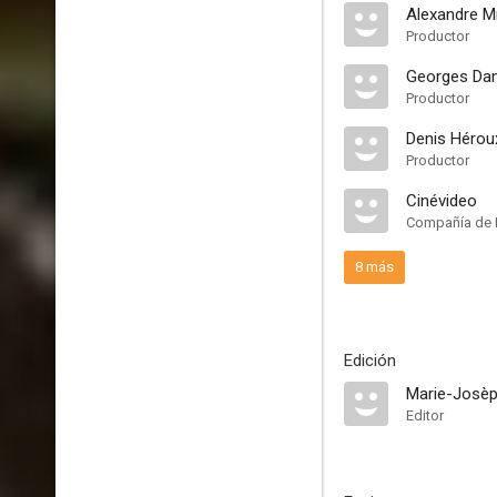
Alexandre M
Productor
Georges Dan
Productor
Denis Hérou
Productor
Cinévideo
Compañía de 
8 más
Edición
Marie-Josèp
Editor