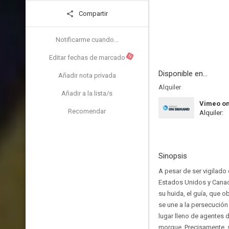
Compartir
Notificarme cuando...
N
Editar fechas de marcado
Disponible en...
Añadir nota privada
Alquiler
Añadir a la lista/s
Vimeo o
Recomendar
Alquiler:
Sinopsis
A pesar de ser vigilado
Estados Unidos y Canadá
su huida, el guía, que o
se une a la persecución 
lugar lleno de agentes 
morgue. Precisamente, s