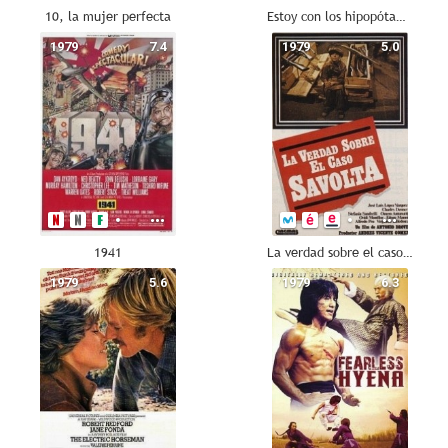
10, la mujer perfecta
Estoy con los hipopótamos
1979
7.4
1979
5.0
1941
La verdad sobre el caso Savolta
1979
5.6
1979
6.3