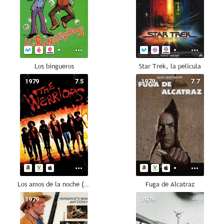
Los bingueros
Star Trek, la película
1979
7.5
1979
7.7
Los amos de la noche (The Warriors)
Fuga de Alcatraz
1979
--
1979
--