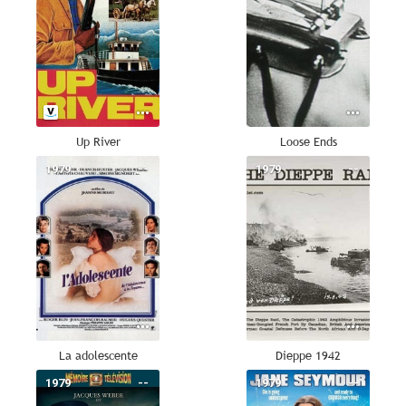
Up River
Loose Ends
1979
--
1979
--
La adolescente
Dieppe 1942
1979
--
1979
--