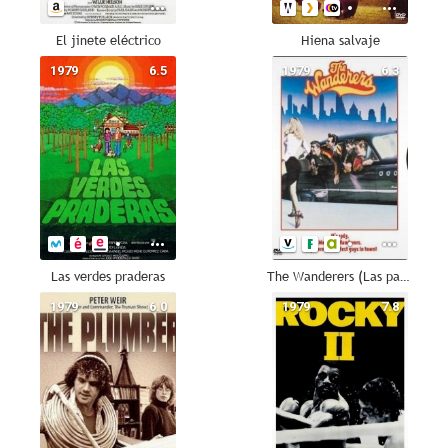
El jinete eléctrico
Hiena salvaje
1979
6.5
1979
6.3
Las verdes praderas
The Wanderers (Las pandillas del Bronx)
1979
6.0
1979
7.8