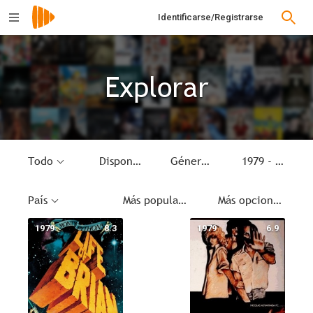
Identificarse/Registrarse
Explorar
Todo
Disponible
Género
1979 - 1979
País
Más populares
Más opciones
1979
8.3
1979
6.9