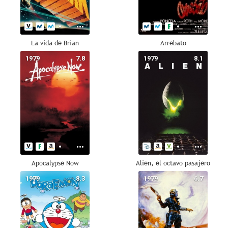
La vida de Brian
Arrebato
1979
7.8
1979
8.1
Apocalypse Now
Alien, el octavo pasajero
1979
8.3
1979
6.7