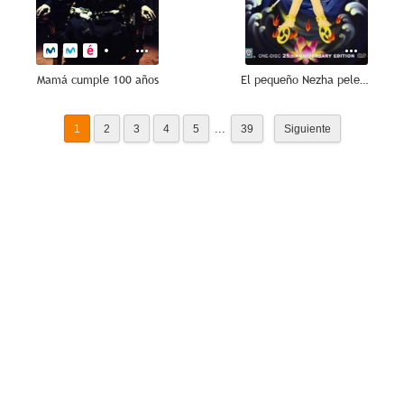
Mamá cumple 100 años
El pequeño Nezha pelea contra los grandes reyes de los dragones
...
1
2
3
4
5
39
Siguiente