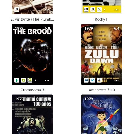
El visitante (The Plumber)
Rocky II
1979
6.8
1979
6.4
Cromosoma 3
Amanecer Zulú
1979
6.8
1979
--