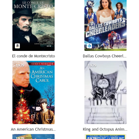
El conde de Montecristo
Dallas Cowboys Cheerleaders
1979
--
1979
--
An American Christmas Carol
King and Octopus Animation
1979
--
1979
--