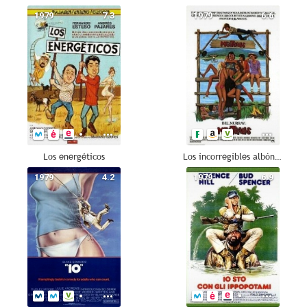
1979
7.3
1979
6.6
Los energéticos
Los incorregibles albóndigas
1979
4.2
1979
6.9