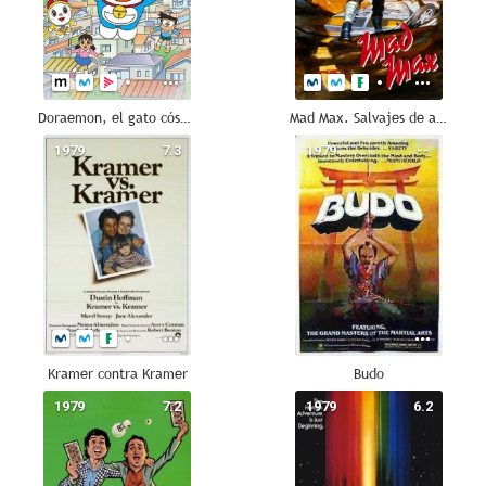
Doraemon, el gato cósmico
Mad Max. Salvajes de autopista
1979
7.3
1979
--
Kramer contra Kramer
Budo
1979
7.2
1979
6.2