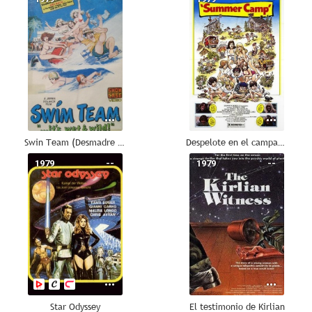
Swin Team (Desmadre a la Americana II)
Despelote en el campamento
1979
--
1979
--
Star Odyssey
El testimonio de Kirlian