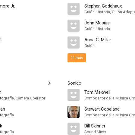
ore Jr.
Stephen Godchaux
Guión, Historia, Guión Adap
John Masius
Guión, Historia
t
Anna C. Miller
Guión
11 más
Sonido
r
Tom Maxwell
otografía, Camera Operator
Compositor de la Música Orig
man
Stewart Copeland
tografía
Compositor de la Música Orig
k
Bill Skinner
tografía
Sound Mixer