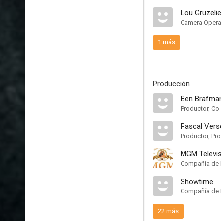
Lou Gruzelie
Camera Operat
1 más
Producción
Ben Brafma
Productor, Co
Pascal Vers
Productor, Pr
MGM Televis
Compañía de 
Showtime
Compañía de 
22 más