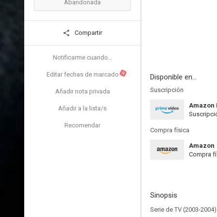
Abandonada
Compartir
Notificarme cuando...
N
Editar fechas de marcado
Disponible en...
Suscripción
Añadir nota privada
Amazon 
Añadir a la lista/s
Suscripci
Recomendar
Compra física
Amazon
Compra fí
Sinopsis
Serie de TV (2003-2004)