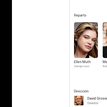
Reparto
Ellen Muth
Ma
George Lass
Rub
Dirección
David Gros
Director