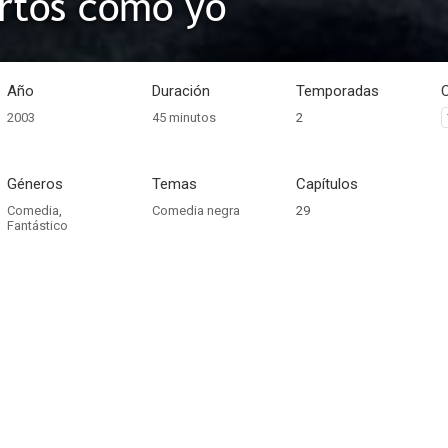
rtos como yo
Año
Duración
Temporadas
2003
45 minutos
2
Géneros
Temas
Capítulos
Comedia
,
Comedia negra
29
Fantástico