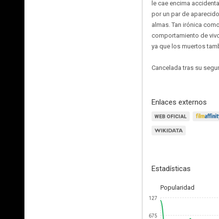
le cae encima accidenta
por un par de aparecidos
almas. Tan irónica como
comportamiento de vivos
ya que los muertos tamb
Cancelada tras su seg
Enlaces externos
Estadísticas
Popularidad
127
675