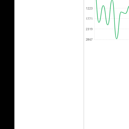
1223
1771
2319
2867