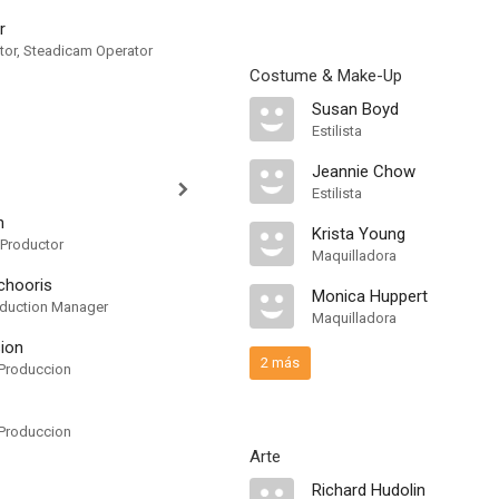
r
or, Steadicam Operator
Costume & Make-Up
Susan Boyd
Estilista
Jeannie Chow
Estilista
n
Krista Young
-Productor
Maquilladora
chooris
Monica Huppert
oduction Manager
Maquilladora
ion
2 más
Produccion
Produccion
Arte
Richard Hudolin