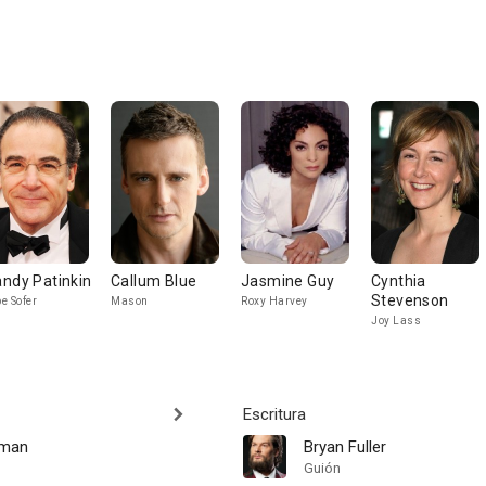
ndy Patinkin
Callum Blue
Jasmine Guy
Cynthia
Stevenson
e Sofer
Mason
Roxy Harvey
Joy Lass
Escritura
sman
Bryan Fuller
Guión