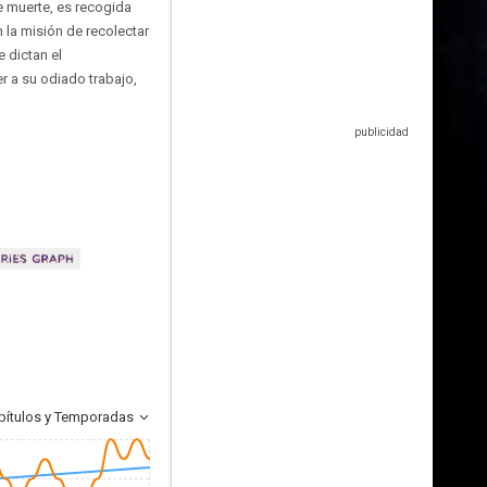
e muerte, es recogida
 la misión de recolectar
 dictan el
r a su odiado trabajo,
pítulos y Temporadas