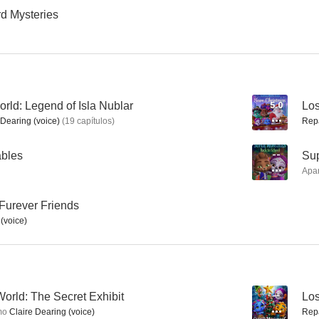
rd Mysteries
Bratz Babyz, la película
Barbie: Fairytopia
6.7
6.7
rld: Legend of Isla Nublar
5.0
Los
 Dearing (voice)
(
19
capítulos
)
Rep
ables
--
Sup
Apa
Furever Friends
(voice)
Tan muertos como yo: La película
Sabrina the Teenage Witch in Friends Forever
5.5
5.5
orld: The Secret Exhibit
--
Los
mo
Claire Dearing (voice)
Rep