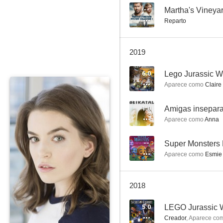
--
Martha's Vineya
Reparto
Bratz Fashion Pixiez, la película (Bratz: Destile de hadas)
2019
7.3
6.0
Lego Jurassic Wo
Aparece como
Claire
1.0
Amigas insepar
Aparece como
Anna
--
Super Monsters 
Aparece como
Esmie 
Bratz Kidz: Fairy Tales
6.0
2018
5.0
LEGO Jurassic W
Creador
,
Aparece co