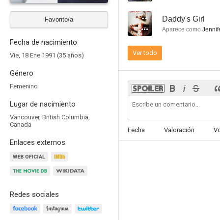
--
Daddy's Girl
Favorito/a
Aparece como
Jennif
Fecha de nacimiento
Ver todo
Vie, 18 Ene 1991 (35 años)
Gritos en la noche (Noches de terror)
1.0
Género
Femenino
Lugar de nacimiento
Vancouver, British Columbia,
Canada
Fecha
Valoración
V
Enlaces externos
Amigas inseparables
--
Redes sociales