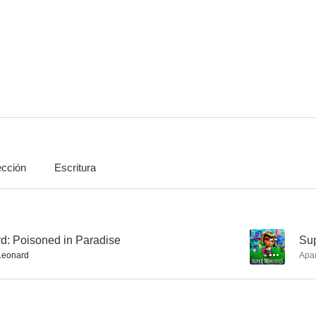
Misión a Marte
Supermonstruos
8.7
8.6
ección
Escritura
Más allá del límite
My Little Pony: La Película
8.0
7.9
rd: Poisoned in Paradise
--
Sup
Leonard
Apa