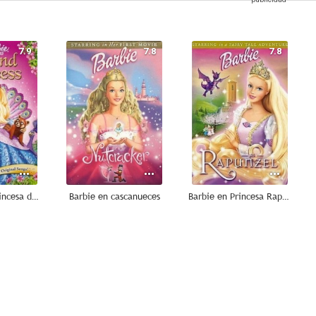
7.9
7.8
7.8
Barbie en la princesa de los animales
Barbie en cascanueces
Barbie en Princesa Rapunzel
10
10
9.4