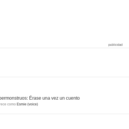
Coming Home for Christmas
Sabrina: Academia de brujas
My Little Pony: Equestria Girls
8.5
8.5
8.3
Bratz Kidz: Sleep-Over Adventure
Trollz
Mi Pequeño Pony: La magia de la amistad
7.8
7.8
7.5
ermonstruos: Érase una vez un cuento
rece como
Esmie (voice)