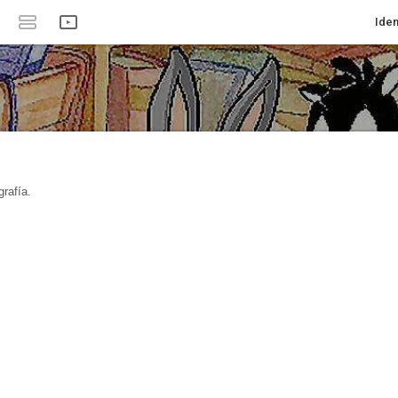
Iden
rafía.