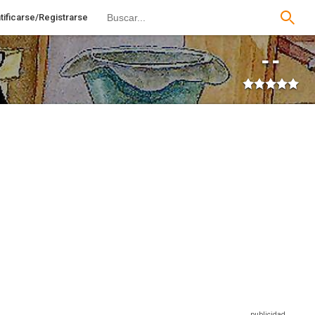
tificarse/Registrarse
--