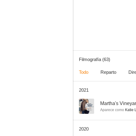
Truco o trato: Terror en Halloween
9.3
Filmografía (63)
Todo
Reparto
Dir
2021
Baby Looney Tunes
8.0
--
Martha's Vineya
Aparece como
Katie 
2020