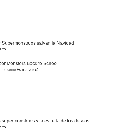
Bratz Babys: Salvan la Navidad
Bratz: Super Babyz
Cariño, he encogido a los niños
6.5
6.0
6.0
 Supermonstruos salvan la Navidad
arto
er Monsters Back to School
rece como
Esmie (voice)
Mi pequeño Pony: El paseo de la princesa
Lego Jurassic World: Legend of Isla Nublar
Ace, el mejor amigo de la familia
5.0
5.0
4.0
 supermonstruos y la estrella de los deseos
arto