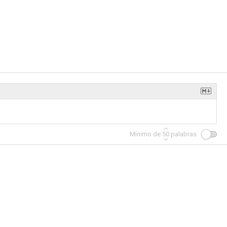
Los Supermonstruos salvan la Navidad
LEGO Jurassic World: The Secret Exhibit
Scary Godmother: Halloween Spooktakular
--
--
--
Mínimo de
50
palabras
Supermonstruos: Érase una vez un cuento
Martha's Vineyard Mysteries
Super Monsters Back to School
--
--
--