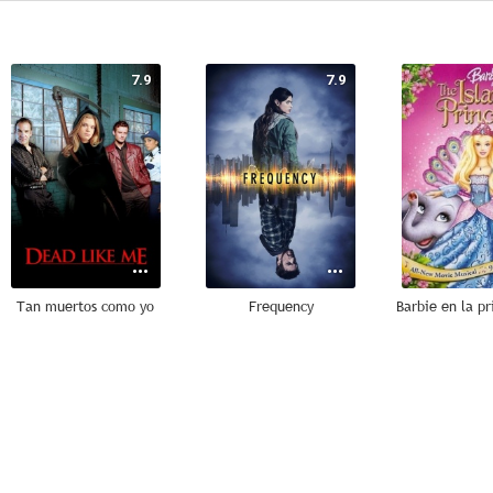
7.9
7.9
Tan muertos como yo
Frequency
6.4
10