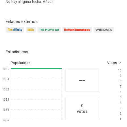
No hay ninguna fecha.
Añadir
Enlaces externos
Estadísticas
Popularidad
Votos
1350
10
9
--
1351
8
7
1352
6
5
1353
4
0
3
1354
votos
2
1
1355