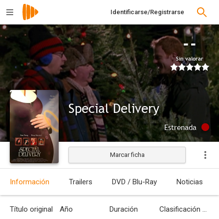
Identificarse/Registrarse
--
Sin valorar
Special Delivery
Estrenada
Marcar ficha
Información
Trailers
DVD / Blu-Ray
Noticias
Título original
Año
Duración
Clasificación por edades