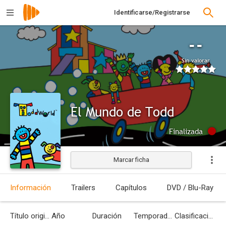
Identificarse/Registrarse
--
Sin valorar
El Mundo de Todd
Finalizada
Marcar ficha
Información
Trailers
Capítulos
DVD / Blu-Ray
Título original
Año
Duración
Temporadas
Clasificación por edades