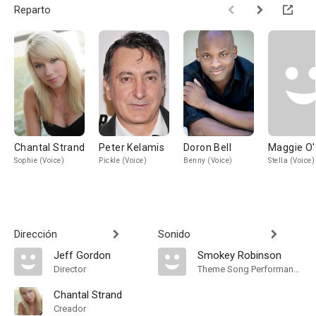
Reparto
Chantal Strand
Peter Kelamis
Doron Bell
Maggie O'
Sophie (Voice)
Pickle (Voice)
Benny (Voice)
Stella (Voice)
Dirección
Sonido
Jeff Gordon
Smokey Robinson
Director
Theme Song Performance
Chantal Strand
Creador