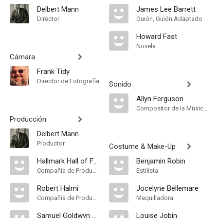
Delbert Mann
James Lee Barrett
Director
Guión, Guión Adaptado
Howard Fast
Novela
Cámara
Frank Tidy
Director de Fotografía
Sonido
Allyn Ferguson
Compositor de la Música Original
Producción
Delbert Mann
Productor
Costume & Make-Up
Hallmark Hall of Fame Productions
Benjamin Robin
Compañía de Produccion
Estilista
Robert Halmi
Jocelyne Bellemare
Compañía de Produccion
Maquilladora
Samuel Goldwyn Company
Louise Jobin