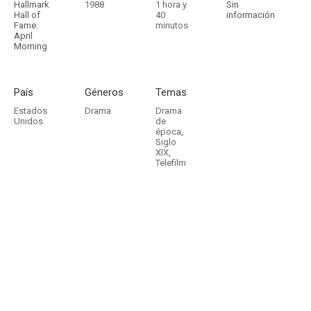
Hallmark
1988
1 hora y
Sin
Hall of
40
información
Fame:
minutos
April
Morning
País
Géneros
Temas
Estados
Drama
Drama
Unidos
de
época
,
Siglo
XIX
,
Telefilm