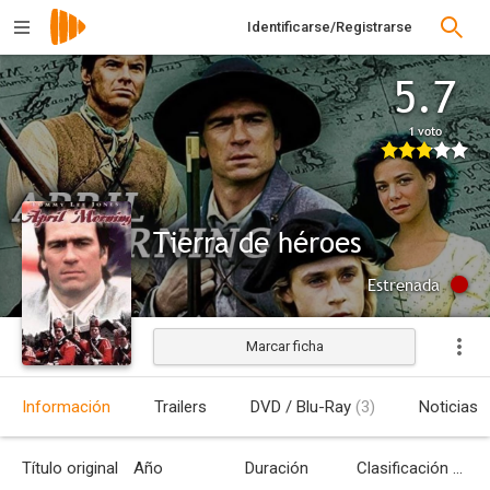
Identificarse/Registrarse
5.7
1 voto
Tierra de héroes
Estrenada
Marcar ficha
Información
Trailers
DVD / Blu-Ray
(3)
Noticias
Título original
Año
Duración
Clasificación por edades