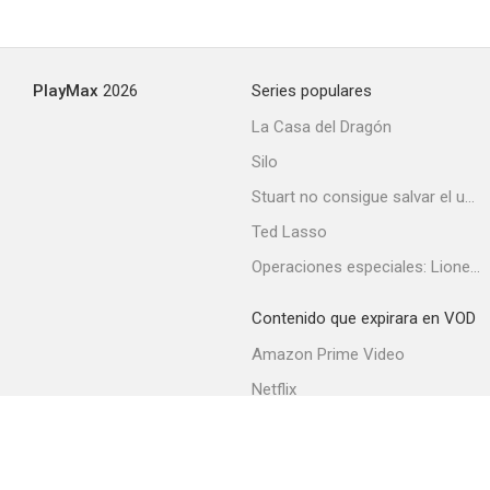
Cortina de secuoyas
PlayMax
2026
Series populares
--
La Casa del Dragón
Silo
Stuart no consigue salvar el universo
Ted Lasso
Operaciones especiales: Lioness
Contenido que expirara en VOD
Breathing Lessons
Amazon Prime Video
--
Netflix
Filmin
Movistar+