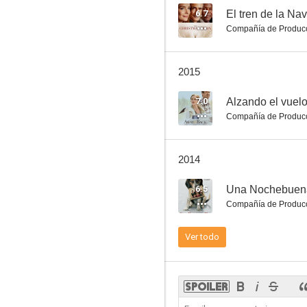
6.7
El tren de la Na
Compañía de Produc
Cuando el amor no es suficiente: La historia de Lois Wilson
2015
7.0
7.0
Alzando el vuel
Compañía de Produc
2014
6.5
Una Nochebuena
Compañía de Produc
Carta de amor
Ver todo
6.5