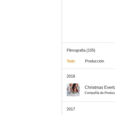
La magia de un día cualquiera
8.0
Filmografía (105)
Todo
Producción
2018
Ten un poco de fe
7.5
--
Christmas Everl
Compañía de Produc
2017