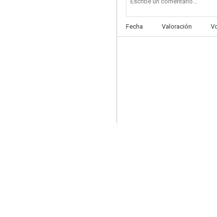
Fecha
Valoración
V
Una Nochebuena cualquiera
6.0
El señor de Ballantrae
5.5