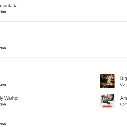
a montaña
cion
Stella Dallas
Rivales
Deseng
6.8
6.7
cion
9.0
Big
cion
Com
La vida secreta de Walter Mitty
El lago de los cisnes
El foras
dy Warhol
--
Ame
6.5
6.5
cion
Com
cion