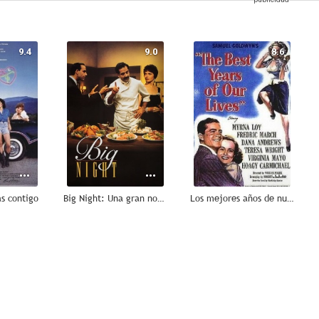
9.4
9.0
8.6
s contigo
Big Night: Una gran noche
Los mejores años de nuestra vida
7.6
7.5
7.3