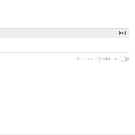
salida
Yo disparé a Andy Warhol
Las nuevas aventuras de Flipper
6.0
6.0
6.0
Mínimo de
50
palabras
Las aventuras de Marco Polo
El ángel de las tinieblas
El doctor Arrowsmith
5.8
5.7
5.5