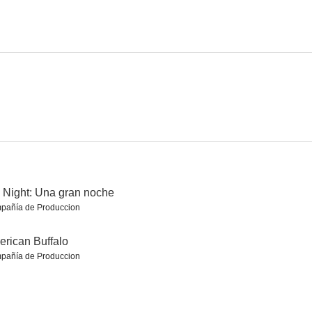
año
Raffles
La mujer del obispo
6.7
6.6
6.5
 Night: Una gran noche
pañía de Produccion
tero
La locura del rey Jorge
La vuelta al mundo de Alvin y las ardillas
rican Buffalo
6.4
6.0
6.0
pañía de Produccion