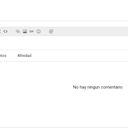
Un hombre fenómeno
Huracán sobre la isla
Calle sin 
6.0
6.0
otos
Afinidad
No hay ningun comentario.
El fabuloso Andersen
La estrella del norte
5.9
5.8