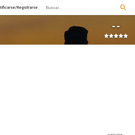
tificarse/Registrarse
--