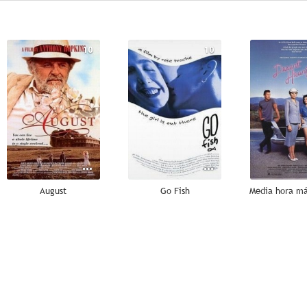
10
10
August
Go Fish
Media hora má
8.0
7.8