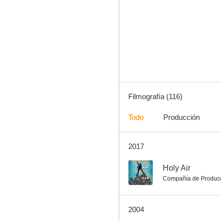
La calle
7.3
Filmografía (116)
Todo
Producción
2017
El orgullo de los Yanquis
7.0
--
Holy Air
Compañía de Produc
2004