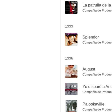
5.0
La patrulla de l
Compañía de Produc
La princesa y el pirata
1999
6.8
4.5
Splendor
Compañía de Produc
1996
10
August
Compañía de Produc
Encrucijada de pasiones
6.0
Yo disparé a An
6.5
Compañía de Produc
--
Palookaville
Compañía de Produc