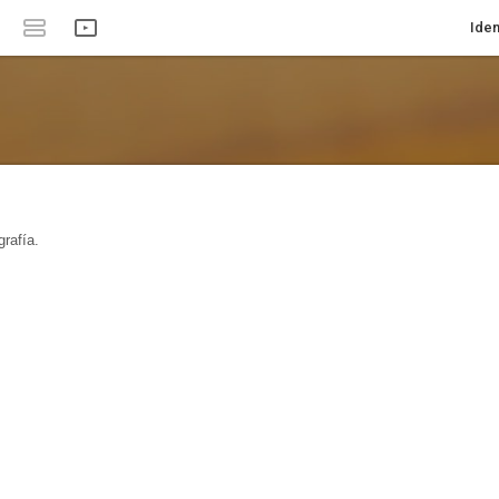
Iden
rafía.