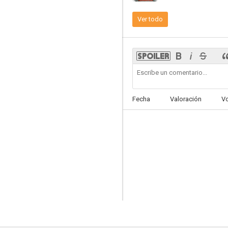
Ver todo
Ellos y ellas
6.0
Fecha
Valoración
V
Corazón de medianoche
6.0