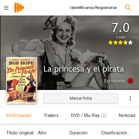
Identificarse/Registrarse
7.0
1 voto
La princesa y el pirata
Estrenada
Marcar ficha
Información
Trailers
DVD / Blu-Ray
(2)
Noticias
Título original
Año
Duración
Clasificación por edades