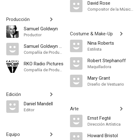
David Rose
Compositor de la Música Original, Música
Producción
Samuel Goldwyn
Costume & Make-Up
Productor
Nina Roberts
Samuel Goldwyn Company
Estilista
Compañía de Produccion
Robert Stephanoff
RKO Radio Pictures
Maquilladora
Compañía de Produccion
Mary Grant
Diseño de Vestuario
Edición
Daniel Mandell
Arte
Editor
Ernst Fegté
Dirección Artística
Equipo
Howard Bristol