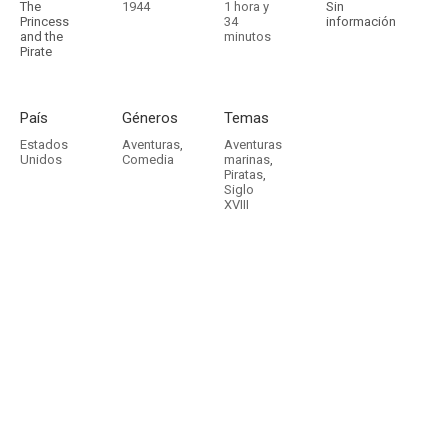
The
1944
1 hora y
Sin
Princess
34
información
and the
minutos
Pirate
País
Géneros
Temas
Estados
Aventuras
,
Aventuras
Unidos
Comedia
marinas
,
Piratas
,
Siglo
XVIII