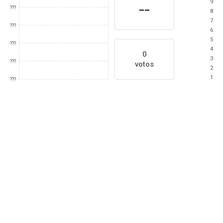
9
--
???
8
7
???
6
5
???
4
0
3
???
votos
2
1
???