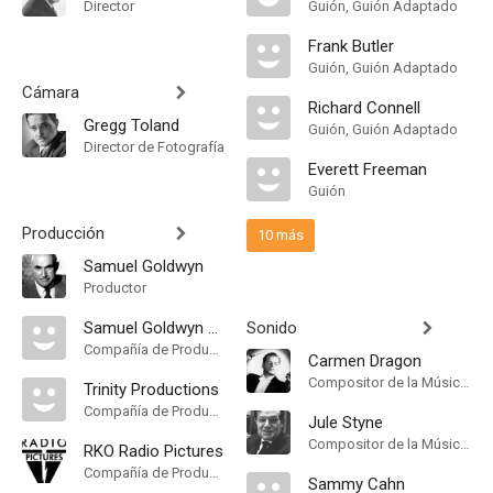
Director
Guión, Guión Adaptado
Frank Butler
Guión, Guión Adaptado
Cámara
Richard Connell
Gregg Toland
Guión, Guión Adaptado
Director de Fotografía
Everett Freeman
Guión
Producción
10 más
Samuel Goldwyn
Productor
Samuel Goldwyn Company
Sonido
Compañía de Produccion
Carmen Dragon
Compositor de la Música Original, Music Director
Trinity Productions
Compañía de Produccion
Jule Styne
Compositor de la Música Original
RKO Radio Pictures
Compañía de Produccion
Sammy Cahn