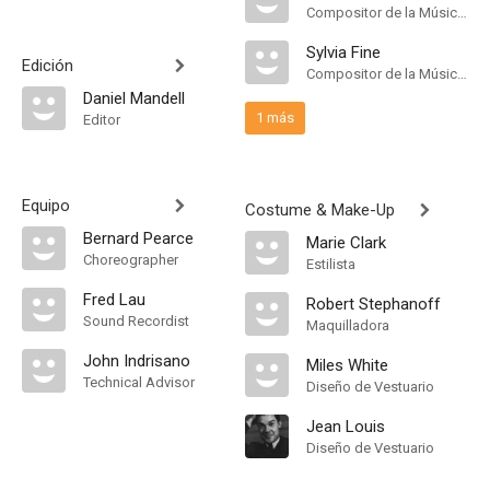
Compositor de la Música Original
Sylvia Fine
Edición
Compositor de la Música Original
Daniel Mandell
1 más
Editor
Equipo
Costume & Make-Up
Bernard Pearce
Marie Clark
Choreographer
Estilista
Fred Lau
Robert Stephanoff
Sound Recordist
Maquilladora
John Indrisano
Miles White
Technical Advisor
Diseño de Vestuario
Jean Louis
Diseño de Vestuario