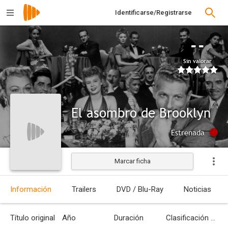
Identificarse/Registrarse
--
Sin valorar
El asombro de Brooklyn
Estrenada
Marcar ficha
Información
Trailers
DVD / Blu-Ray
Noticias
Título original
Año
Duración
Clasificación por edades