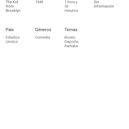
The Kid
1946
1 hora y
Sin
from
53
información
Brooklyn
minutos
País
Géneros
Temas
Estados
Comedia
Boxeo
,
Unidos
Deporte
,
Remake