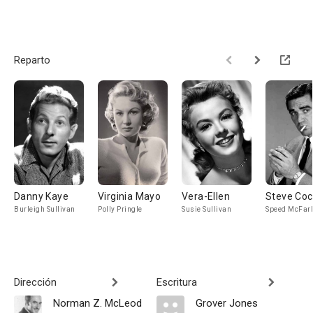
Reparto
Danny Kaye
Virginia Mayo
Vera-Ellen
Steve Coc
Burleigh Sullivan
Polly Pringle
Susie Sullivan
Speed McFar
Dirección
Escritura
Norman Z. McLeod
Grover Jones