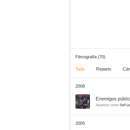
Los mejores años de nuestra vida
8.0
Filmografía (70)
Todo
Reparto
Cá
2008
Camino de la horca
7.6
--
Enemigos públic
Aparece como
Self (a
2005