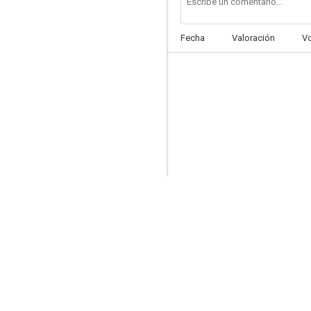
Fecha
Valoración
V
Un hombre fenómeno
6.0
La novia de acero
4.0