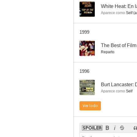
--
White Heat: En 
Aparece como
Self (a
Al rojo vivo
1999
7.0
--
The Best of Film
Reparto
1996
--
Burt Lancaster: 
Aparece como
Self
La princesa y el pirata
Ver todo
6.5