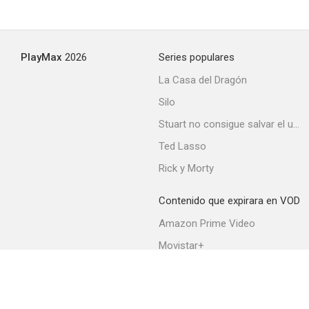
The West Point Story
PlayMax
2026
Series populares
--
La Casa del Dragón
Silo
Stuart no consigue salvar el universo
Ted Lasso
Rick y Morty
Contenido que expirara en VOD
Always Leave Them Laughing
Amazon Prime Video
--
Movistar+
Netflix
Filmin