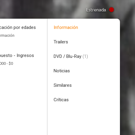
Estrenada
icación por edades
Información
ormación
Trailers
uesto - Ingresos
DVD / Blu-Ray
(1)
000 -
$0
Noticias
Similares
Críticas