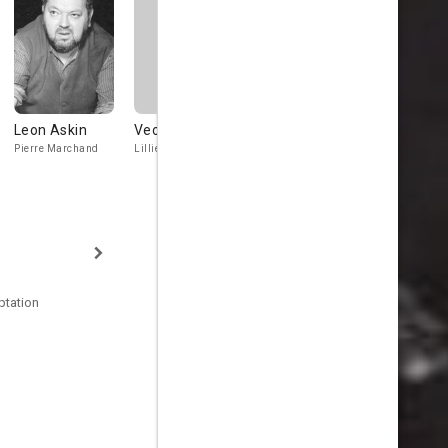
Leon Askin
Veola Vonn
Bob Sweeney
Hayden Ro
Pierre Marchand
Lillie Duval
Defense Lt. Miller
Prosecution Lt
Fears
ptation