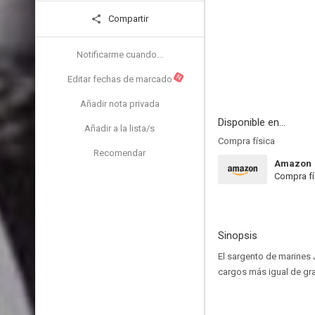
Compartir
Notificarme cuando...
N
Editar fechas de marcado
Añadir nota privada
Disponible en...
Añadir a la lista/s
Compra física
Recomendar
Amazon
Compra fí
Sinopsis
El sargento de marines
cargos más igual de grav