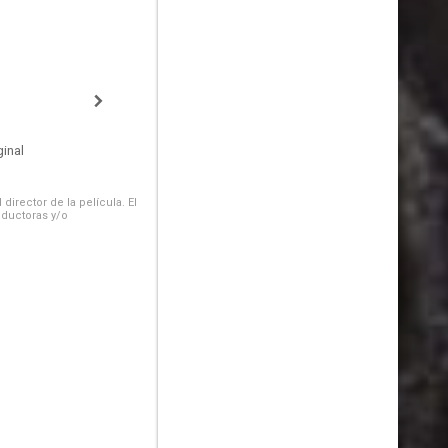
inal
irector de la película. El
oductoras y/o