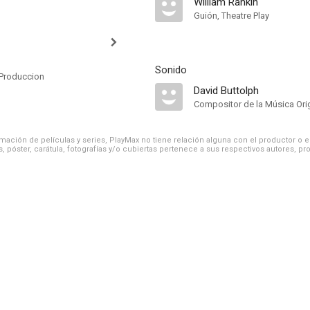
William Rankin
Guión, Theatre Play
Sonido
Produccion
David Buttolph
Compositor de la Música Orig
ación de películas y series, PlayMax no tiene relación alguna con el productor o el d
, póster, carátula, fotografías y/o cubiertas pertenece a sus respectivos autores, pr