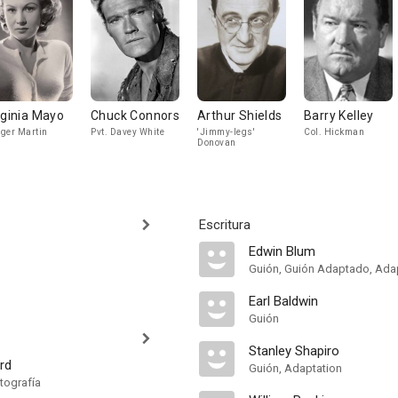
rginia Mayo
Chuck Connors
Arthur Shields
Barry Kelley
ger Martin
Pvt. Davey White
'Jimmy-legs'
Col. Hickman
Donovan
Escritura
Edwin Blum
Guión, Guión Adaptado, Ada
Earl Baldwin
Guión
Stanley Shapiro
rd
Guión, Adaptation
tografía