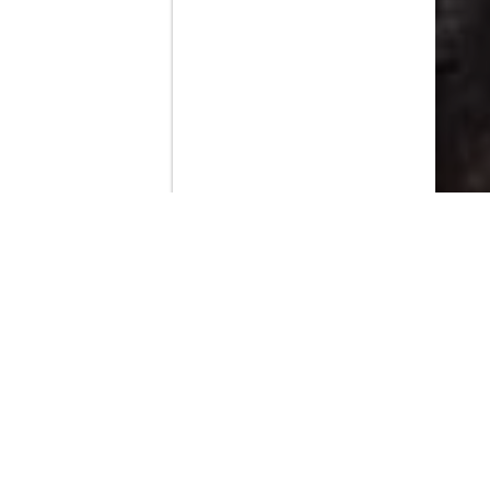
Contenido que expirara en VOD
Amazon Prime Video
Netflix
Filmin
Movistar+
Movistar+ Fibra