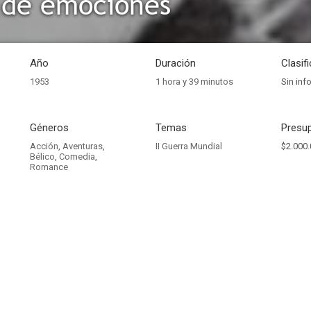
 de emociones
Año
Duración
Clasif
1953
1 hora y 39 minutos
Sin inf
Géneros
Temas
Presup
Acción
,
Aventuras
,
II Guerra Mundial
$2.000.
Bélico
,
Comedia
,
Romance