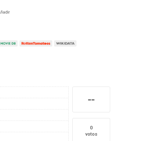
ñadir
--
0
votos