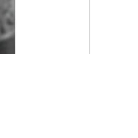
PlayMax
2026
Series populares
La Casa del Dragón
Silo
Stuart no consigue salvar el universo
Ted Lasso
Operaciones especiales: Lioness