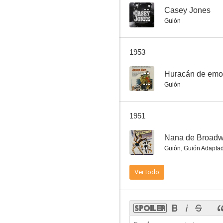
--
Casey Jones
Guión
Irish Eyes Are Smiling
1953
--
--
Huracán de emo
Guión
1951
--
Nana de Broad
Guión
,
Guión Adapta
Honeymoon for Three
Ver todo
--