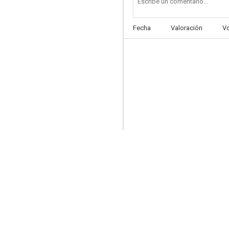
Fecha
Valoración
V
Brother Rat and a Baby
--
Off the Record
--