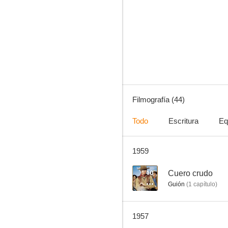
Huracán de emociones
--
Filmografía (44)
Todo
Escritura
Eq
1959
Breakfast in Hollywood
--
10
Cuero crudo
Guión
(
1
capítulo
)
1957