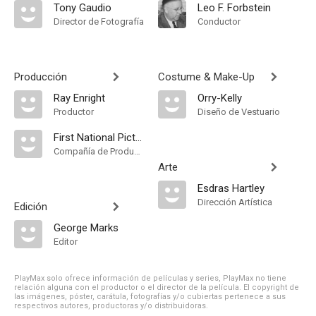
Tony Gaudio
Leo F. Forbstein
Director de Fotografía
Conductor
Producción
Costume & Make-Up
Ray Enright
Orry-Kelly
Productor
Diseño de Vestuario
First National Pictures
Compañía de Produccion
Arte
Esdras Hartley
Dirección Artística
Edición
George Marks
Editor
PlayMax solo ofrece información de películas y series, PlayMax no tiene
relación alguna con el productor o el director de la película. El copyright de
las imágenes, póster, carátula, fotografías y/o cubiertas pertenece a sus
respectivos autores, productoras y/o distribuidoras.