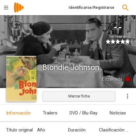
Identificarse/Registrarse
--
Sin valorar
Blondie Johnson
Estrenada
Marcar ficha
Información
Trailers
DVD / Blu-Ray
Noticias
Título original
Año
Duración
Clasificación por edades