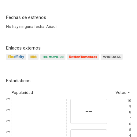
Fechas de estrenos
No hay ninguna fecha.
Añadir
Enlaces externos
Estadísticas
Popularidad
Votos
???
10
9
--
???
8
7
???
6
5
???
4