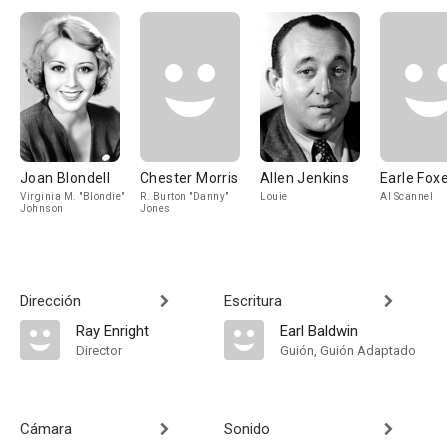
Joan Blondell
Chester Morris
Allen Jenkins
Earle Fox
Virginia M. "Blondie"
R. Burton "Danny"
Louie
Al Scannel
Johnson
Jones
Dirección
Escritura
Ray Enright
Earl Baldwin
Director
Guión, Guión Adaptado
Cámara
Sonido