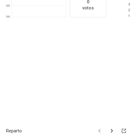
0
3
???
votos
2
1
???
Reparto