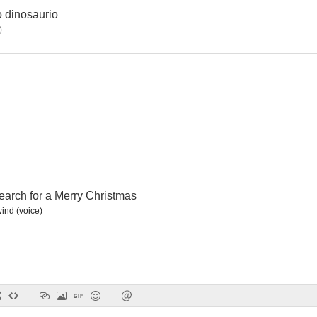
o dinosaurio
)
Lambert, el león cordero
La locura del dólar
La Venus 
6.0
6.0
earch for a Merry Christmas
ind (voice)
Pedro y el lobo
Recuerdo de una noche
Vampiresa
1.0
--