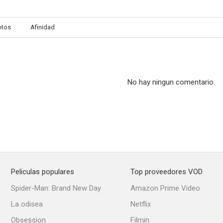
otos
Afinidad
Winnie Pu en el bosque encantado
Dink, el pequeño dinosaurio
--
--
No hay ningun comentario.
Peliculas populares
Top proveedores VOD
Super Seal
Winnie Pu... ¡y el tigre también!
Spider-Man: Brand New Day
Amazon Prime Video
--
--
La odisea
Netflix
Obsession
Filmin