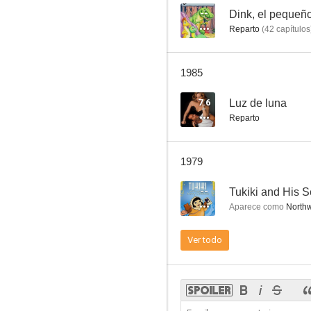
--
Dink, el pequeñ
Reparto
(
42
capítulos
La pequeña casa
1985
6.0
7.6
Luz de luna
Reparto
1979
--
Tukiki and His S
Aparece como
Northw
El pato Donald: Los tres caballeros
Ver todo
3.4