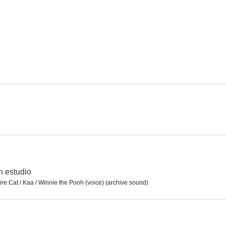
Las aventuras de Superman
La dimensión desconocida
8.0
7.6
Susie, el pequeño cupé azul
Luz de luna
7.0
7.0
n estudio
e Cat / Kaa / Winnie the Pooh (voice) (archive sound)