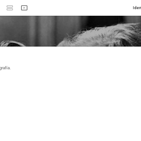
Iden
rafía.