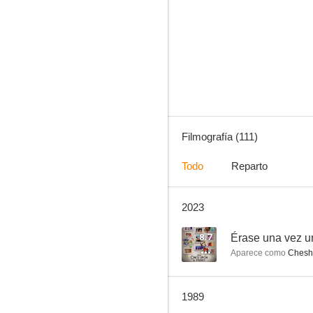
La isla de Gilligan
8.0
Filmografía (111)
Todo
Reparto
2023
Mis adorables sobrinos
7.0
8.7
Érase una vez u
Aparece como
Cheshir
1989