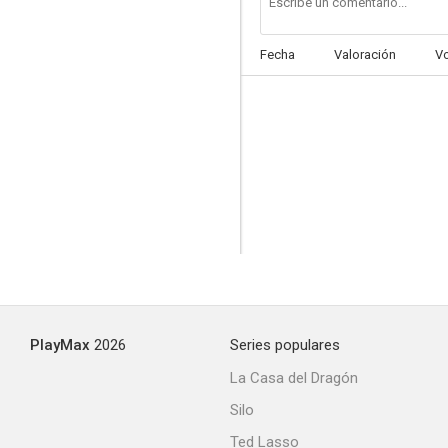
Fecha
Valoración
V
Música, maestro
--
PlayMax
2026
Series populares
Hollywood, Hollywood
La Casa del Dragón
--
Silo
Ted Lasso