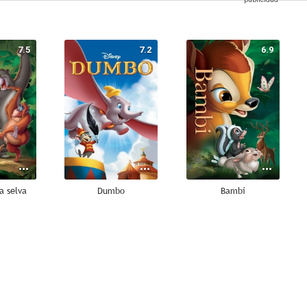
7.5
7.2
6.9
la selva
Dumbo
Bambi
8.5
8.4
8.0