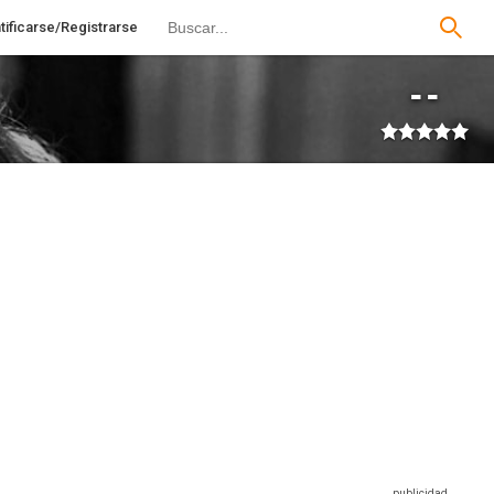
tificarse/Registrarse
--