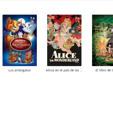
7.6
7.6
Los aristogatos
Alicia en el país de las maravillas
El libro de 
10
9.4