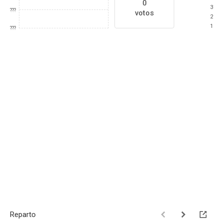
0
3
???
votos
2
1
???
Reparto