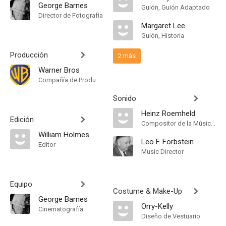
George Barnes
Guión, Guión Adaptado
Director de Fotografía
Margaret Lee
Guión, Historia
Producción
2 más
Warner Bros
Compañía de Produccion
Sonido
Heinz Roemheld
Edición
Compositor de la Música Original
William Holmes
Leo F. Forbstein
Editor
Music Director
Equipo
Costume & Make-Up
George Barnes
Orry-Kelly
Cinematografía
Diseño de Vestuario