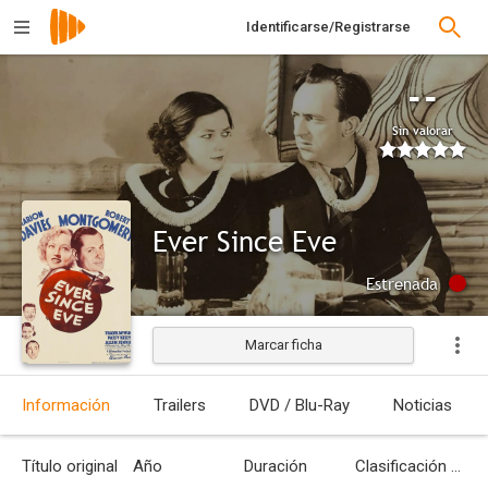
Identificarse/Registrarse
--
Sin valorar
Ever Since Eve
Estrenada
Marcar ficha
Información
Trailers
DVD / Blu-Ray
Noticias
Título original
Año
Duración
Clasificación por edades