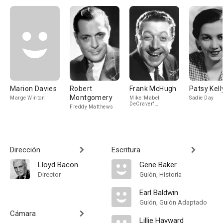
Marion Davies
Robert
Frank McHugh
Patsy Kell
Montgomery
Marge Winton
Mike 'Mabel
Sadie Day
DeCraven'
Freddy Matthews
McGillicuddy
Dirección
Escritura
Lloyd Bacon
Gene Baker
Director
Guión, Historia
Earl Baldwin
Guión, Guión Adaptado
Cámara
Lillie Hayward