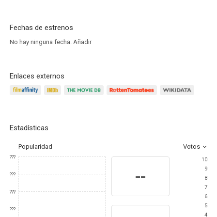
Fechas de estrenos
No hay ninguna fecha.
Añadir
Enlaces externos
Estadísticas
Popularidad
Votos
???
10
9
--
???
8
7
???
6
5
???
4