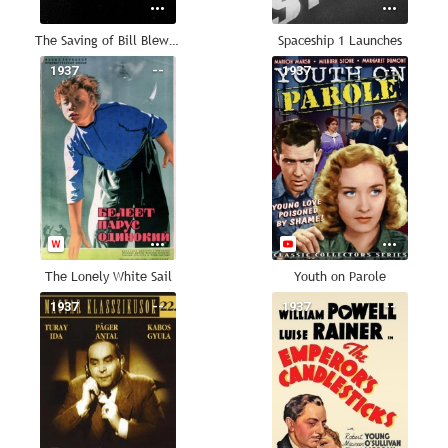
The Saving of Bill Blewitt
Spaceship 1 Launches
1937
--
1937
--
The Lonely White Sail
Youth on Parole
1937
--
1937
--