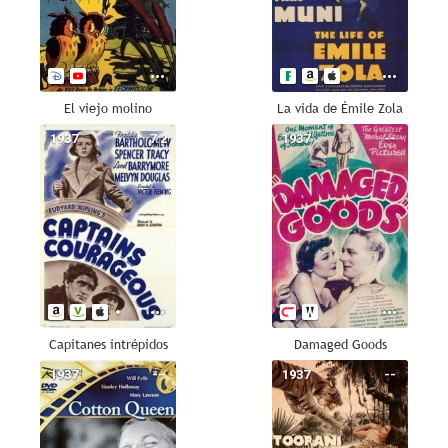
El viejo molino
La vida de Émile Zola
1937
7.2
1937
--
Capitanes intrépidos
Damaged Goods
1937
--
1937
--