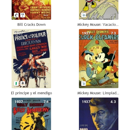
Bill Cracks Down
Mickey Mouse: Vacaciones en Hawai
1937
5.1
1937
7.3
El príncipe y el mendigo
Mickey Mouse: Limpiadores de relojes
1937
7.6
1937
4.3