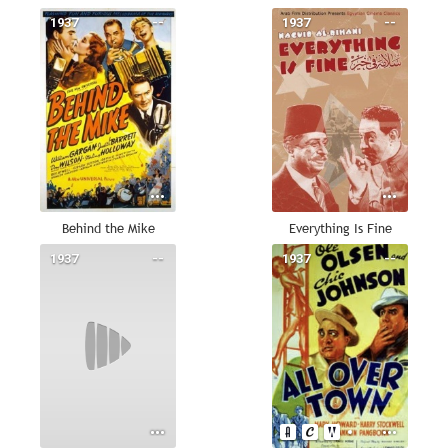
1937
--
1937
--
Behind the Mike
Everything Is Fine
1937
--
1937
--