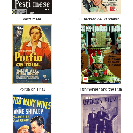
Pesti mese
El secreto del candelabro (Los candelabros del Zar)
1937
--
1937
--
Portia on Trial
Fishmonger and the Fish
1937
--
1937
--