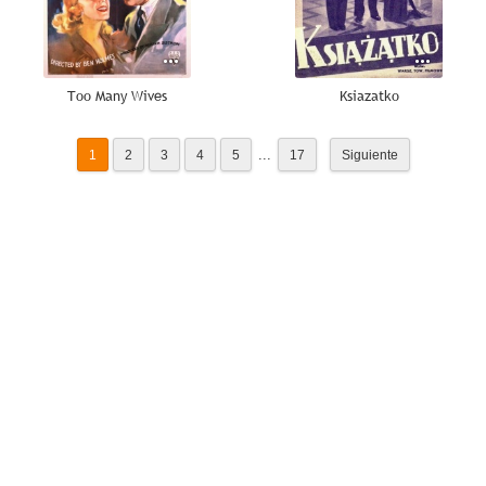
Too Many Wives
Ksiazatko
...
1
2
3
4
5
17
Siguiente