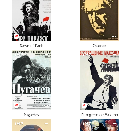
Dawn of Paris
Znachor
1937
--
1937
--
Pugachev
El regreso de Máximo
1937
--
1937
--