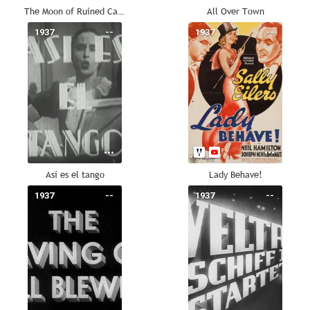
The Moon of Ruined Castle
All Over Town
1937
--
1937
--
Así es el tango
Lady Behave!
1937
--
1937
--