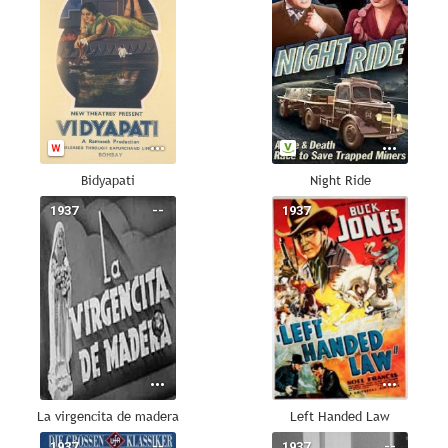
Bidyapati
Night Ride
1937
--
1937
--
La virgencita de madera
Left Handed Law
1937
--
1937
--