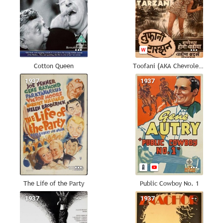
Cotton Queen
Toofani (AKA Chevrolet 1936) (AKA Toofani Tarzan)
1937
--
1937
--
The Life of the Party
Public Cowboy No. 1
1937
--
1937
--