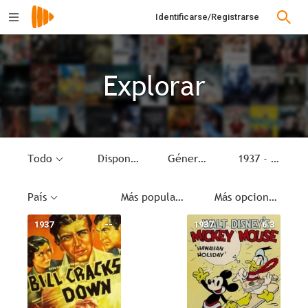
Identificarse/Registrarse
Explorar
Todo
Disponible
Género
1937 - 1937
País
Más populares
Más opciones
1937
--
1937
6.3