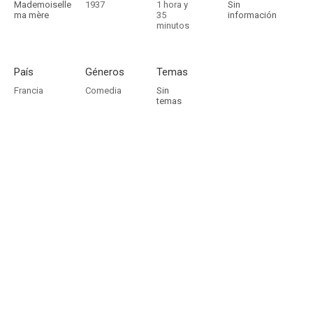
Mademoiselle
1937
1 hora y
Sin
ma mère
35
información
minutos
País
Géneros
Temas
Francia
Comedia
Sin
temas