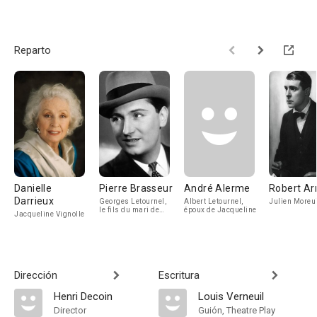
Reparto
Danielle
Pierre Brasseur
André Alerme
Robert Ar
Darrieux
Georges Letournel,
Albert Letournel,
Julien Moreui
le fils du mari de
époux de Jacqueline
Jacqueline Vignolle
Jacqueline
Dirección
Escritura
Henri Decoin
Louis Verneuil
Director
Guión, Theatre Play