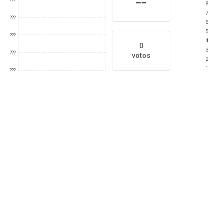
--
???
8
7
???
6
5
???
4
0
3
???
votos
2
1
???