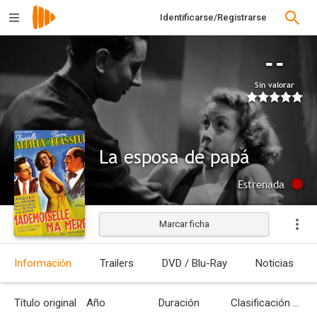
Identificarse/Registrarse
--
Sin valorar
La esposa de papá
Estrenada
Marcar ficha
Información
Trailers
DVD / Blu-Ray
Noticias
Título original
Año
Duración
Clasificación por edades