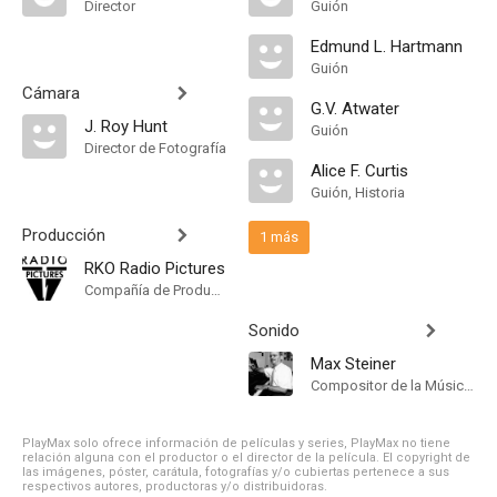
Director
Guión
Edmund L. Hartmann
Guión
Cámara
G.V. Atwater
J. Roy Hunt
Guión
Director de Fotografía
Alice F. Curtis
Guión, Historia
Producción
1 más
RKO Radio Pictures
Compañía de Produccion
Sonido
Max Steiner
Compositor de la Música Original
PlayMax solo ofrece información de películas y series, PlayMax no tiene
relación alguna con el productor o el director de la película. El copyright de
las imágenes, póster, carátula, fotografías y/o cubiertas pertenece a sus
respectivos autores, productoras y/o distribuidoras.