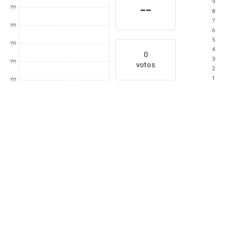
9
--
???
8
7
???
6
5
???
4
0
3
???
votos
2
1
???