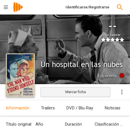
Identificarse/Registrarse
--
Sin valorar
Un hospital en las nubes
Estrenada
Marcar ficha
Información
Trailers
DVD / Blu-Ray
Noticias
Título original
Año
Duración
Clasificación por edades