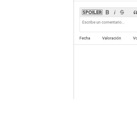
Submarino D-1
Fecha
Valoración
V
--
Cain and Mabel
--