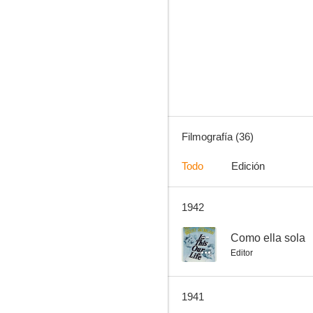
El sargento York
--
Filmografía (36)
Todo
Edición
1942
El hermano orquídea
--
--
Como ella sola
Editor
1941