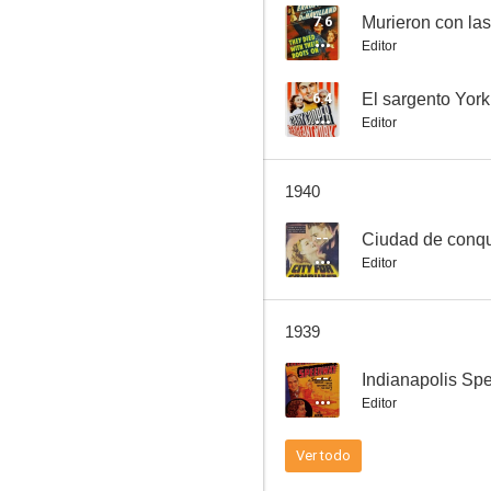
7.6
Murieron con las
Editor
Boy Meets Girl
6.4
El sargento York
Editor
--
1940
--
Ciudad de conqu
Editor
1939
San Quentin
--
Indianapolis S
--
Editor
Ver todo