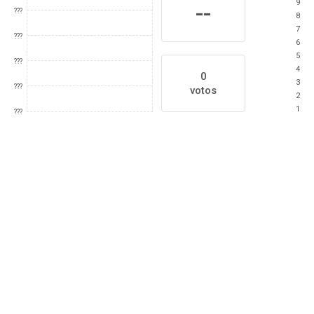
9
--
???
8
7
???
6
5
???
4
0
3
???
votos
2
1
???