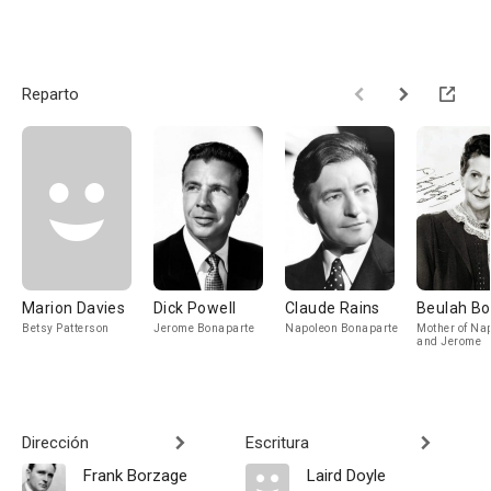
Reparto
Marion Davies
Dick Powell
Claude Rains
Beulah Bo
Betsy Patterson
Jerome Bonaparte
Napoleon Bonaparte
Mother of Na
and Jerome
Dirección
Escritura
Frank Borzage
Laird Doyle