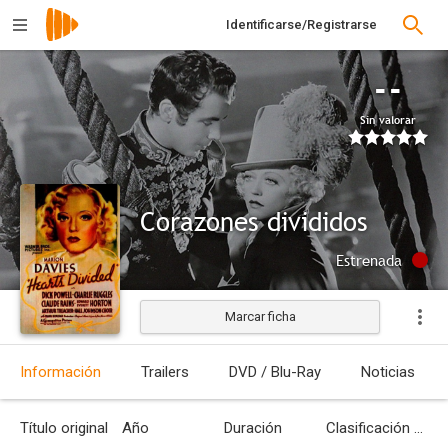
Identificarse/Registrarse
--
Sin valorar
Corazones divididos
Estrenada
Marcar ficha
Información
Trailers
DVD / Blu-Ray
Noticias
Título original
Año
Duración
Clasificación por edades