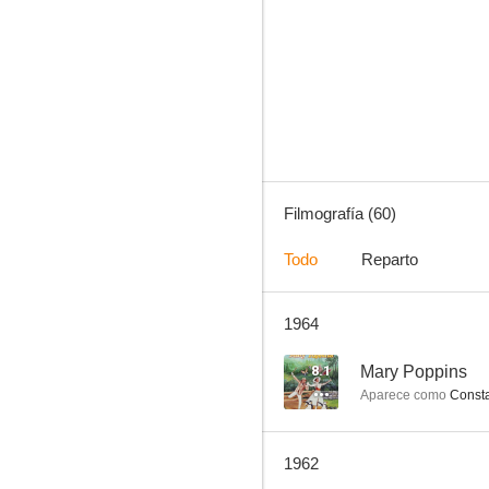
La princesita
--
Filmografía (60)
Todo
Reparto
1964
Self Defense... for Cowards
--
8.1
Mary Poppins
Aparece como
Const
1962