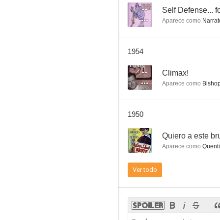
--
Self Defense... 
Aparece como
Narrat
Quiero a este bruto
1954
--
--
Climax!
Aparece como
Bishop
1950
--
Quiero a este br
Aparece como
Quenti
The Philco Television Playhouse
Ver todo
--