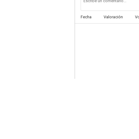
Fecha
Valoración
V
Delightfully Dangerous
--
En sociedad
--