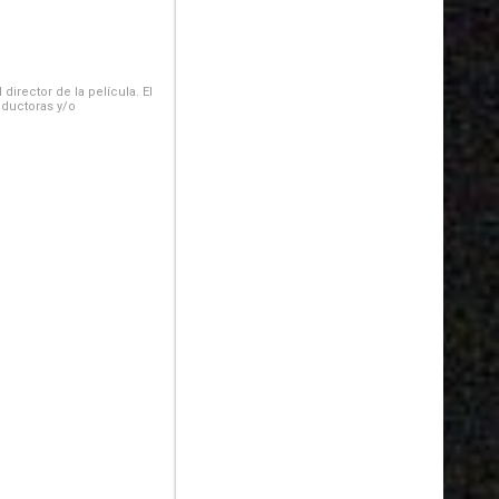
irector de la película. El
oductoras y/o