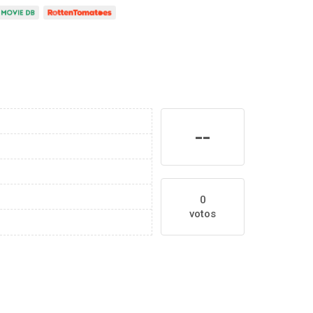
--
0
votos