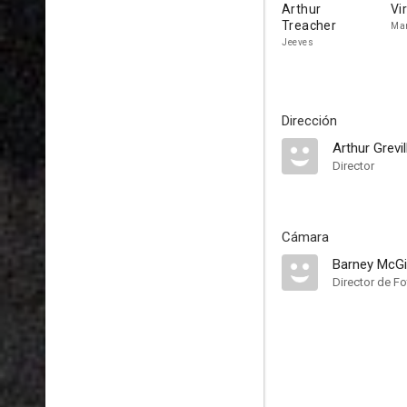
Arthur
Vi
Treacher
Mar
Jeeves
Dirección
Arthur Grevil
Director
Cámara
Barney McGil
Director de Fo