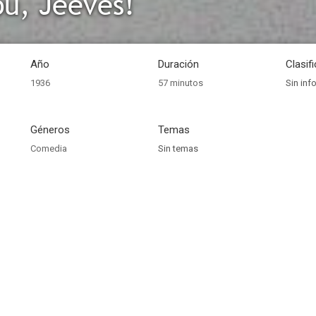
u, Jeeves!
Año
Duración
Clasif
1936
57 minutos
Sin inf
Géneros
Temas
Comedia
Sin temas