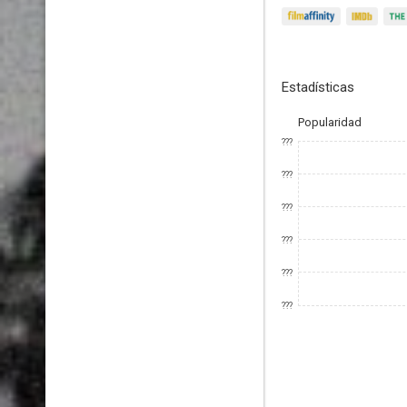
Estadísticas
Popularidad
???
???
???
???
???
???