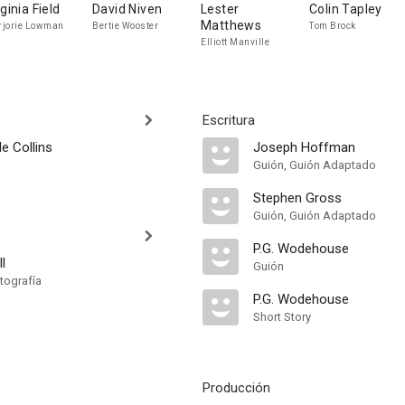
rginia Field
David Niven
Lester
Colin Tapley
Matthews
jorie Lowman
Bertie Wooster
Tom Brock
Elliott Manville
Escritura
le Collins
Joseph Hoffman
Guión, Guión Adaptado
Stephen Gross
Guión, Guión Adaptado
P.G. Wodehouse
l
Guión
tografía
P.G. Wodehouse
Short Story
Producción