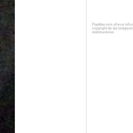
PlayMax solo ofrece inform
copyright de las imágenes
distribuidoras.