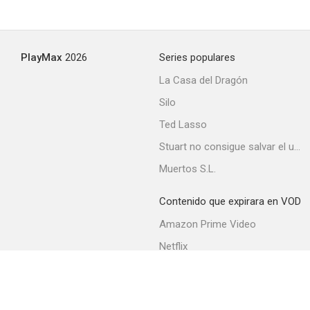
El día más corto
PlayMax
2026
Series populares
--
La Casa del Dragón
Silo
Ted Lasso
Stuart no consigue salvar el universo
Muertos S.L.
Contenido que expirara en VOD
La ciudad cautiva
Amazon Prime Video
--
Netflix
Filmin
Movistar+