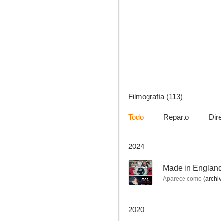
La cabaña
7.3
Filmografía (113)
Todo
Reparto
Dir
2024
Muerte en el Nilo
7.1
--
Made in Englan
Aparece como
(archi
2020