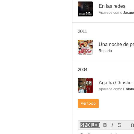
--
En las redes
Aparece como
Jacqu
A vida o muerte
2011
6.9
--
Una noche de pe
Reparto
2004
7.9
Agatha Christie: 
Aparece como
Colone
La mujer del obispo
Ver todo
6.8