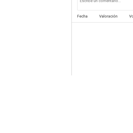
Fecha
Valoración
V
La tragedia de la Bounty
6.5
El prisionero de Zenda
6.3