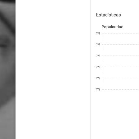
Estadísticas
Popularidad
???
???
???
???
???
???