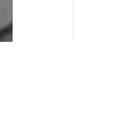
PlayMax
2026
Series populares
La Casa del Dragón
Silo
Ted Lasso
Stuart no consigue salvar el universo
Operaciones especiales: Lioness