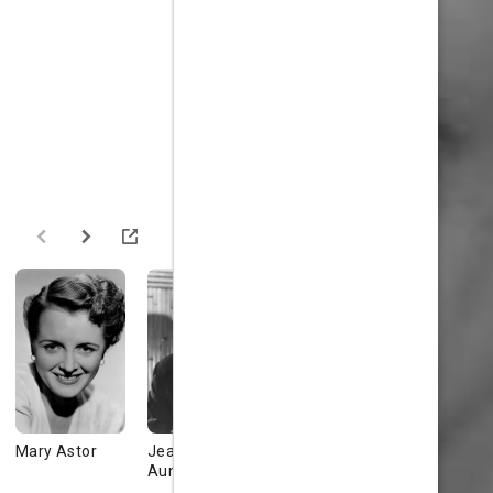
Mary Astor
Jean-Pierre
Jim Backus
Fay Bainte
Aumont