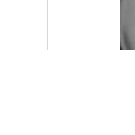
Contenido que expirara en VOD
Amazon Prime Video
Netflix
Filmin
Movistar+
Movistar+ Fibra