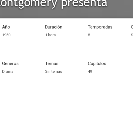
Montgomery presenta
Año
Duración
Temporadas
1950
1 hora
8
S
Géneros
Temas
Capítulos
Drama
Sin temas
49