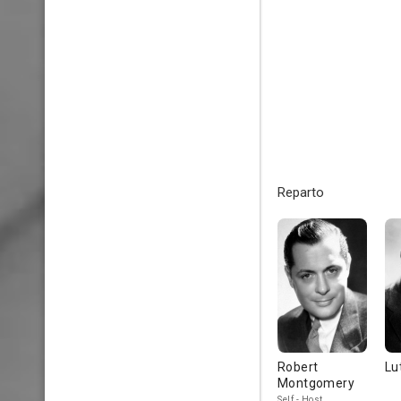
Reparto
Robert
Lu
Montgomery
Self - Host