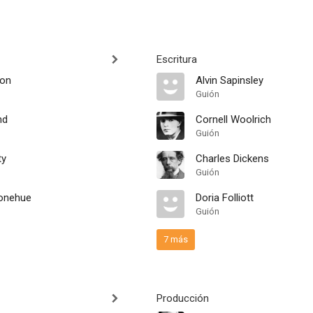
Escritura
ton
Alvin Sapinsley
Guión
nd
Cornell Woolrich
Guión
ty
Charles Dickens
Guión
Donehue
Doria Folliott
Guión
7 más
Producción