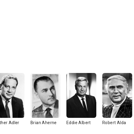
ther Adler
Brian Aherne
Eddie Albert
Robert Alda