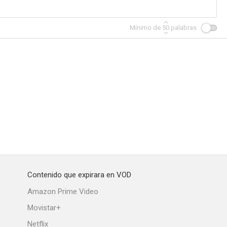
Mínimo de
50
palabras
 noche
El último adiós a la señora Cheyney
Piccadilly Jim
--
--
--
Contenido que expirara en VOD
sa
Biography of a Bachelor Girl
Deslices
Amazon Prime Video
--
--
--
Movistar+
Netflix