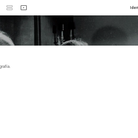
Iden
rafía.