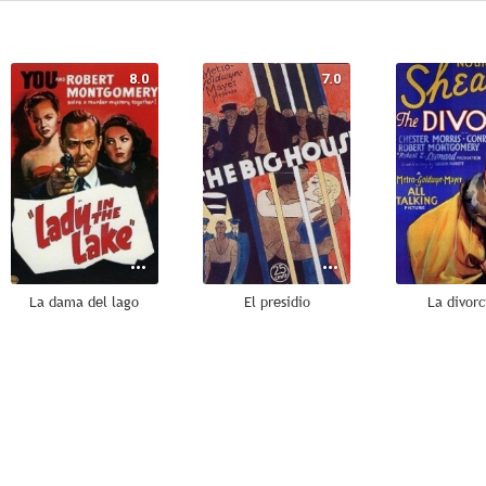
8.0
7.0
La dama del lago
El presidio
La divorc
5.0
--