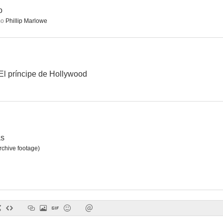
o
mo
Phillip Marlowe
Sed de dominio
La novia de junio
Persecución en
--
--
 El príncipe de Hollywood
as
rchive footage)
Busman's Honeymoon
The Miracle of Sound
Invitación p
--
--