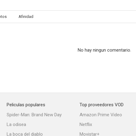
otos
Afinidad
Ever Since Eve
Live, Love and Learn
Al caer la
--
--
No hay ningun comentario.
Peliculas populares
Top proveedores VOD
Adán sin Eva
No más mujeres
Vanes
Spider-Man: Brand New Day
Amazon Prime Video
--
--
La odisea
Netflix
La boca del diablo
Movistar+