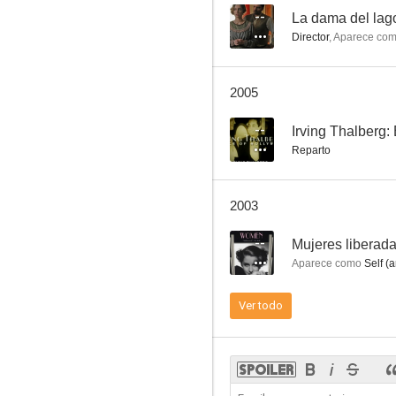
--
La dama del lag
Director
,
Aparece co
Once More, My Darling
2005
--
--
Irving Thalberg:
Reparto
2003
--
Mujeres liberad
Aparece como
Self (a
Alma en la sombra
Ver todo
--