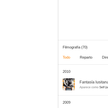
Matrimonio original
--
Filmografía (70)
Todo
Reparto
Dir
2010
Noche de fiesta
--
--
Fantasía lusitan
Aparece como
Self (a
2009