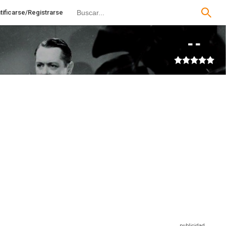
tificarse/Registrarse
--