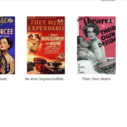
7.0
6.0
6.0
iada
No eran imprescindibles (No eran invencibles)
Their Own Desire
--
--
--