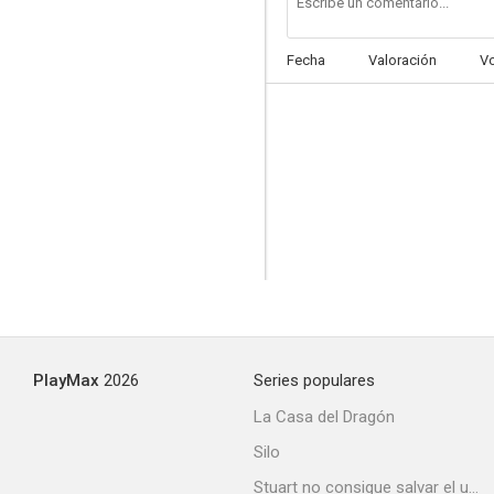
Fecha
Valoración
V
Three Loves Has Nancy
--
PlayMax
2026
Series populares
El club de los suicidas
La Casa del Dragón
--
Silo
Stuart no consigue salvar el universo