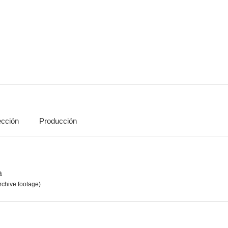
La puerta de las siete cerraduras
Fantasía lusitana
La dama de
--
--
ección
Producción
Recordando a Ingrid Bergman
Hollywood, Hollywood
Los tigres 
--
--
a
rchive footage)