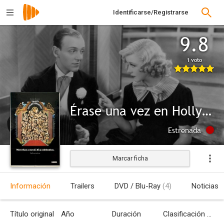
Identificarse/Registrarse
9.8
1 voto
Érase una vez en Hollywood
Estrenada
Marcar ficha
Información
Trailers
DVD / Blu-Ray
(4)
Noticias
Título original
Año
Duración
Clasificación por edades