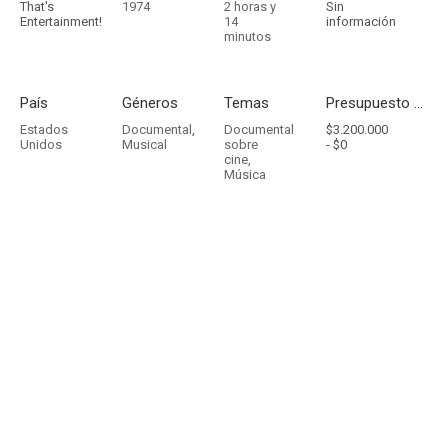
That's
1974
2 horas y
Sin
Entertainment!
14
información
minutos
País
Géneros
Temas
Presupuesto - Ingresos
Estados
Documental
,
Documental
$3.200.000
Unidos
Musical
sobre
-
$0
cine
,
Música