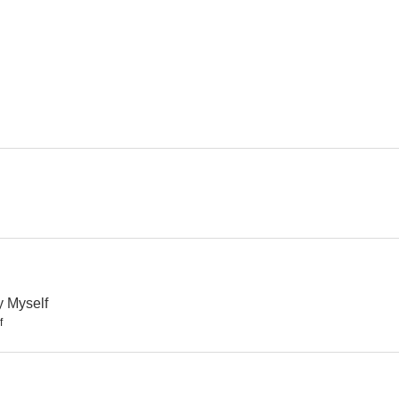
La torre de los ambiciosos
Vacaciones en el mar
Música y lá
5.6
4.7
Los tres mosqueteros
Solo matan a su dueño
Apagón en Nu
--
--
y Myself
f