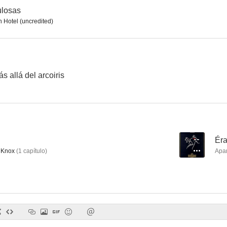
ulosas
 Hotel (uncredited)
Érase una vez en Hollywood III
MGM: When the Lion Roars
Airwo
--
--
s allá del arcoiris
--
Éra
 Knox
(
1
capítulo
)
Apa
La maldición de la viuda negra
Switch
Tres cartas
--
--