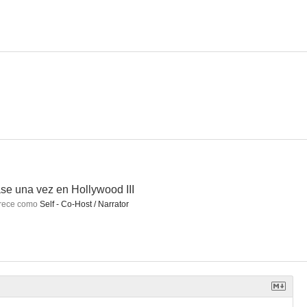
lf
Los rebeldes de la ciencia
The Kid with the Broken Halo
--
--
--
se una vez en Hollywood III
rece como
Self - Co-Host / Narrator
 de amor
Audacia es el juego
El agente Burke
--
--
--