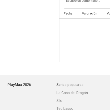
Fecha
Valoración
V
The Judy Garland Show
--
PlayMax
2026
Series populares
Un mayordomo aristócrata
La Casa del Dragón
--
Silo
Ted Lasso