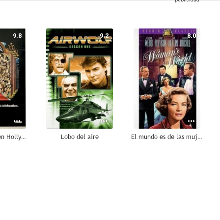
9.8
9.2
8.0
Érase una vez en Hollywood
Lobo del aire
El mundo es de las mujeres
7.0
7.0
7.0