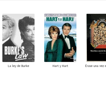
10
10
La ley de Burke
Hart y Hart
7.3
7.2