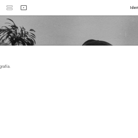
Iden
rafía.