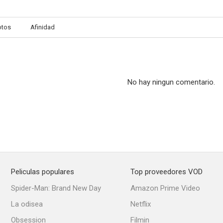
otos
Afinidad
Hollywood: Las grandes estrellas
The Dean Martin Show (TV Series)
El show de Di
--
--
No hay ningun comentario.
Peliculas populares
Top proveedores VOD
Interludio de amor
Zane Grey
El sexo op
Spider-Man: Brand New Day
Amazon Prime Video
--
--
La odisea
Netflix
Obsession
Filmin