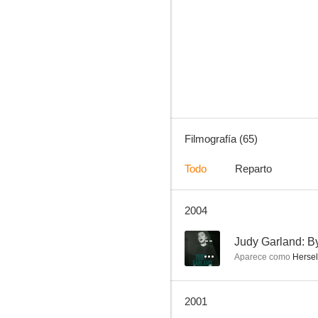
Mujercitas
6.0
Filmografía (65)
Todo
Reparto
2004
The Stratton Story
--
--
Judy Garland: B
Aparece como
Hersel
2001