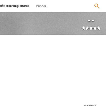
tificarse/Registrarse
--