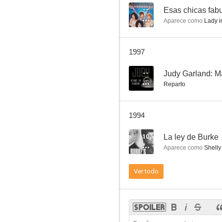
--
Esas chicas fab
Aparece como
Lady in
Judy Garland: Más allá del arcoiris
1997
--
--
Judy Garland: Má
Reparto
1994
10
La ley de Burke
Aparece como
Shelly
House Calls
Ver todo
--