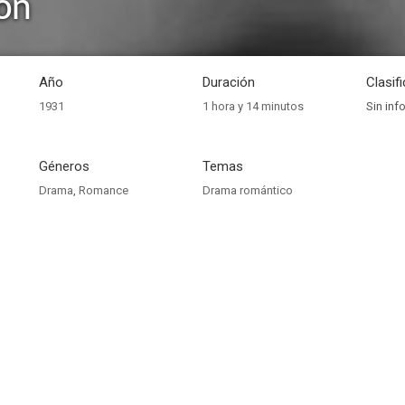
ón
Año
Duración
Clasif
1931
1 hora y 14 minutos
Sin inf
Géneros
Temas
Drama
,
Romance
Drama romántico