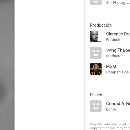
Still Photogra
Producción
Clarence Br
Productor
Irving Thalb
Productor
MGM
Compañía de 
Edición
Conrad A. N
Editor
PlayMax solo ofrece inform
copyright de las imágenes