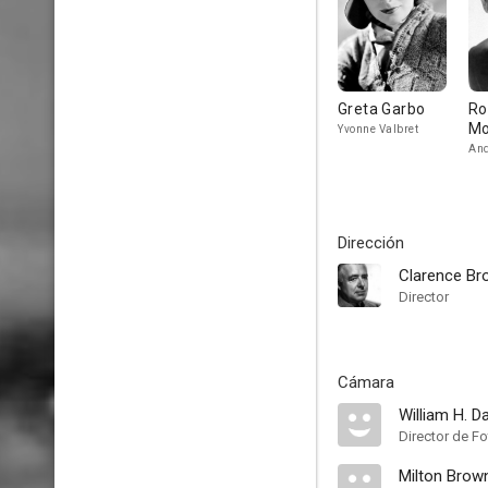
Greta Garbo
Ro
Mo
Yvonne Valbret
And
Dirección
Clarence Br
Director
Cámara
William H. D
Director de Fo
Milton Brow