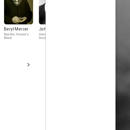
Beryl Mercer
John Miljan
Edwin Maxwell
Oscar Apfe
Marthe, Yvonne's
Henry Coutant, the
Uncle Julian Montell
M. Vignaud
Maid
Sculptor