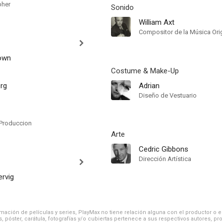
pher
Sonido
William Axt
Compositor de la Música Orig
own
Costume & Make-Up
erg
Adrian
Diseño de Vestuario
Produccion
Arte
Cedric Gibbons
Dirección Artística
ervig
ación de películas y series, PlayMax no tiene relación alguna con el productor o el d
, póster, carátula, fotografías y/o cubiertas pertenece a sus respectivos autores, pr