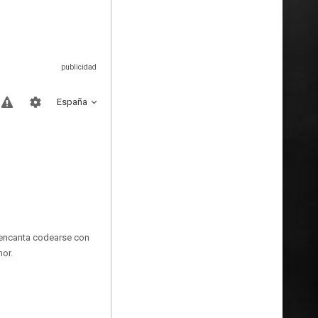
España
e encanta codearse con
mor.