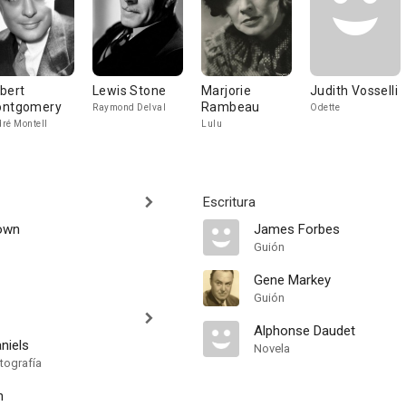
bert
Lewis Stone
Marjorie
Judith Vosselli
ntgomery
Rambeau
Raymond Delval
Odette
ré Montell
Lulu
Escritura
own
James Forbes
Guión
Gene Markey
Guión
Alphonse Daudet
aniels
Novela
tografía
n