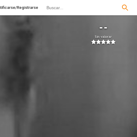
tificarse/Registrarse
--
Sin valorar