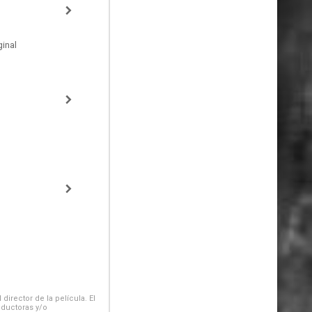
inal
irector de la película. El
oductoras y/o