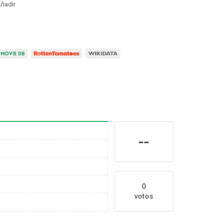
ñadir
--
0
votos