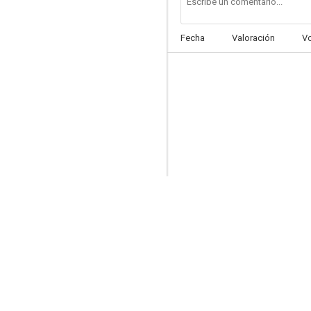
Fecha
Valoración
V
Many Happy Returns
--
Three Cornered Moon
--