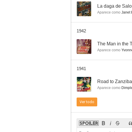
--
La daga de Sal
Aparece como
Janet 
Invitación peligrosa
1942
--
--
The Man in the 
Aparece como
Yvonne
1941
6.0
Road to Zanziba
Aparece como
Dimpl
Brilliant Marriage
Ver todo
--