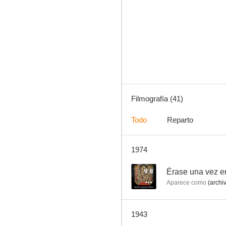
One Hundred Percent American
--
Filmografía (41)
Todo
Reparto
1974
The Man in the Trunk
--
9.8
Érase una vez e
Aparece como
(archi
1943