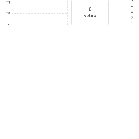
5
???
4
0
3
???
votos
2
1
???