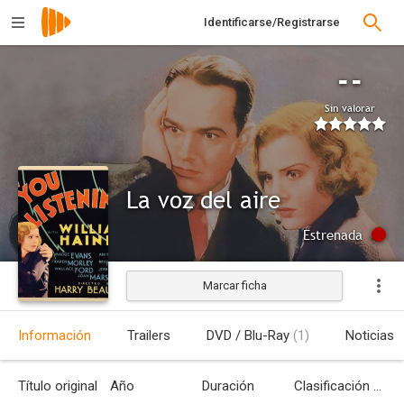
Identificarse/Registrarse
--
Sin valorar
La voz del aire
Estrenada
Marcar ficha
Información
Trailers
DVD / Blu-Ray
(1)
Noticias
Título original
Año
Duración
Clasificación por edades