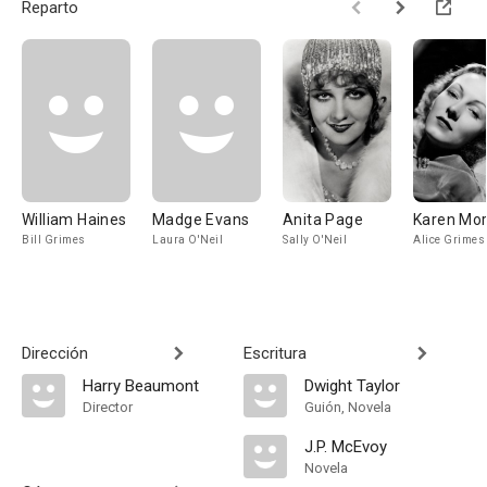
Reparto
William Haines
Madge Evans
Anita Page
Karen Mor
Bill Grimes
Laura O'Neil
Sally O'Neil
Alice Grimes
Dirección
Escritura
Harry Beaumont
Dwight Taylor
Director
Guión, Novela
J.P. McEvoy
Novela