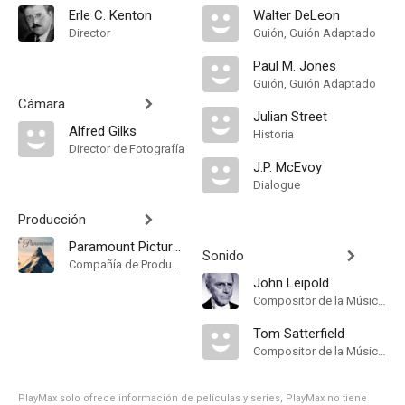
Erle C. Kenton
Walter DeLeon
Director
Guión, Guión Adaptado
Paul M. Jones
Guión, Guión Adaptado
Cámara
Julian Street
Alfred Gilks
Historia
Director de Fotografía
J.P. McEvoy
Dialogue
Producción
Paramount Pictures
Sonido
Compañía de Produccion
John Leipold
Compositor de la Música Original
Tom Satterfield
Compositor de la Música Original
PlayMax solo ofrece información de películas y series, PlayMax no tiene