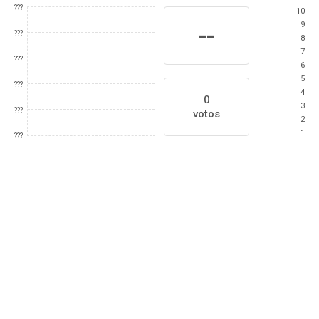
???
10
9
--
???
8
7
???
6
5
???
4
0
3
???
votos
2
1
???