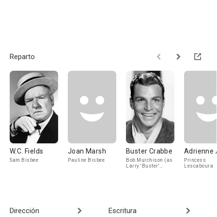
Reparto
W.C. Fields
Joan Marsh
Buster Crabbe
Adrienne
Sam Bisbee
Pauline Bisbee
Bob Murchison (as
Princess
Larry 'Buster'
Lescaboura
Crabbe)
Dirección
Escritura