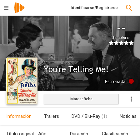
Identificarse/Registrarse
--
Sin valorar
You're Telling Me!
Estrenada
Marcar ficha
Información
Trailers
DVD / Blu-Ray
(1)
Noticias
Título original
Año
Duración
Clasificación por edades