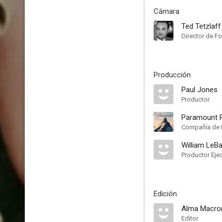
Cámara
Ted Tetzlaff
Director de Fo
Producción
Paul Jones
Productor
Paramount P
Compañía de 
William LeB
Productor Eje
Edición
Alma Macror
Editor