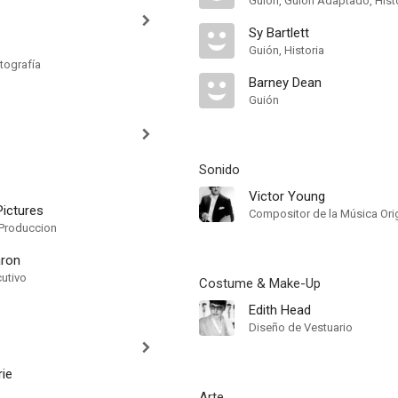
Guión, Guión Adaptado, Hist
Sy Bartlett
Guión, Historia
tografía
Barney Dean
Guión
Sonido
Victor Young
ictures
Compositor de la Música Orig
Produccion
aron
cutivo
Costume & Make-Up
Edith Head
Diseño de Vestuario
ie
Arte