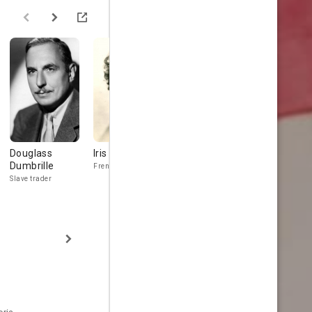
Douglass
Iris Adrian
Lionel Royce
Leigh Whip
Dumbrille
French soubrette
Monsieur Lebec
Scarface
Slave trader