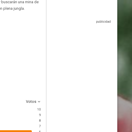
y buscarán una mina de
n plena jungla.
Votos
10
9
8
7
6