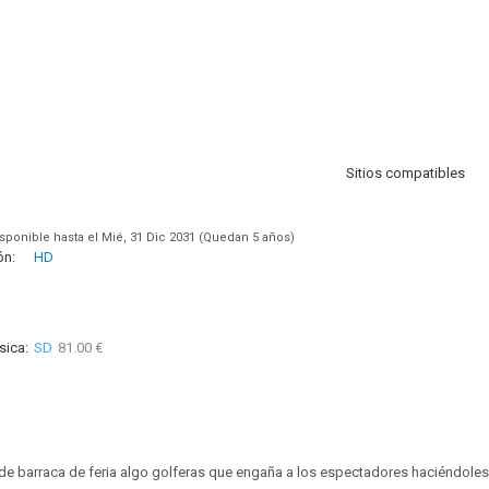
Sitios compatibles
sponible hasta el Mié, 31 Dic 2031 (Quedan 5 años)
ón:
HD
sica:
SD
81.00 €
de barraca de feria algo golferas que engaña a los espectadores haciéndole