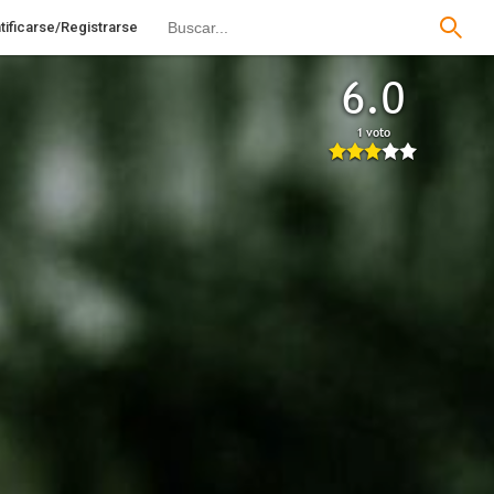
tificarse/Registrarse
6.0
1 voto