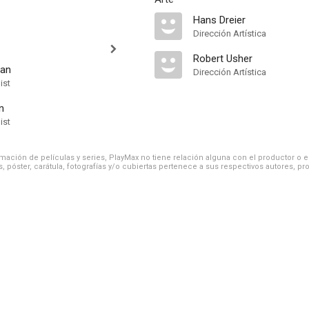
Hans Dreier
Dirección Artística
Robert Usher
man
Dirección Artística
ist
n
ist
ación de películas y series, PlayMax no tiene relación alguna con el productor o el d
, póster, carátula, fotografías y/o cubiertas pertenece a sus respectivos autores, pr