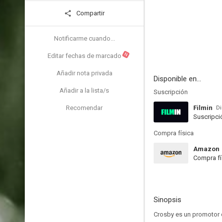
Compartir
Notificarme cuando...
N
Editar fechas de marcado
Añadir nota privada
Disponible en...
Añadir a la lista/s
Suscripción
Recomendar
Filmin
Di
Suscripci
Compra física
Amazon
Compra fí
Sinopsis
Crosby es un promotor 