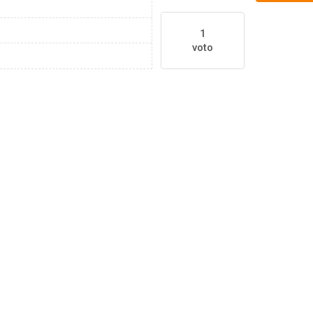
1
voto