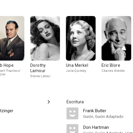
b Hope
Dorothy
Una Merkel
Eric Blore
Lamour
ert 'Fearless'
Julia Quimby
Charles Kimble
zier
Donna Latour
Escritura
tzinger
Frank Butler
Guión, Guión Adaptado
Don Hartman