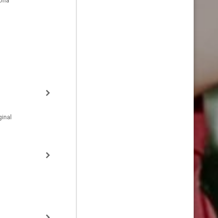
oria
inal