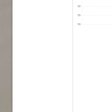
???
???
???