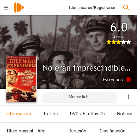
Identificarse/Registrarse
6.0
3 votos
No eran imprescindibles (No eran invencibles)
Estrenada
Marcar ficha
Información
Trailers
DVD / Blu-Ray
(3)
Noticias
Título original
Año
Duración
Clasificación por edades