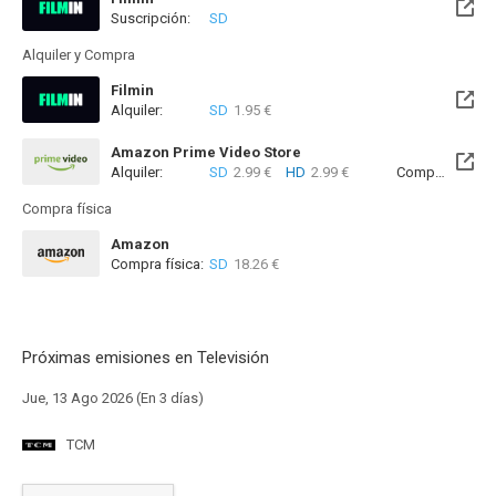
Suscripción:
SD
Disponible hasta el Vie, 14 Ago 2026 (Quedan 5 días)
Alquiler y Compra
Filmin
Alquiler:
SD
1.95 €
Disponible hasta el Vie, 14 Ago 2026 (Quedan 5 días)
Amazon Prime Video Store
Alquiler:
SD
2.99 €
HD
2.99 €
Compra:
SD
7
Compra física
Amazon
Compra física:
SD
18.26 €
Próximas emisiones en Televisión
Jue, 13 Ago 2026 (En 3 días)
TCM