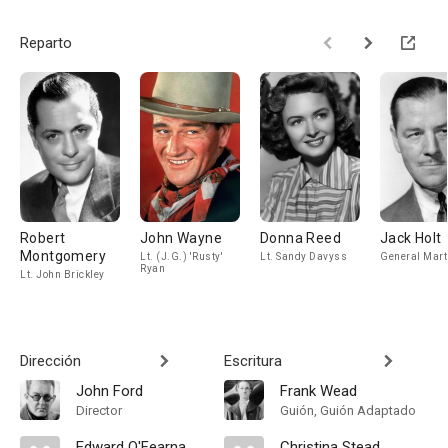
Reparto
Robert
John Wayne
Donna Reed
Jack Holt
Montgomery
Lt. (J.G.) 'Rusty'
Lt. Sandy Davyss
General Mart
Ryan
Lt. John Brickley
Dirección
Escritura
John Ford
Frank Wead
Director
Guión, Guión Adaptado
Edward O'Fearna
Christina Stead