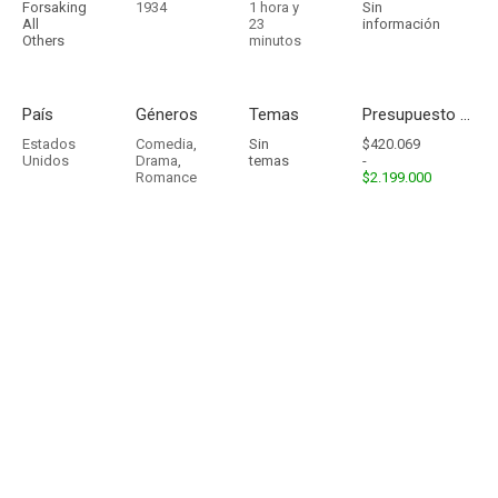
Forsaking
1934
1 hora y
Sin
All
23
información
Others
minutos
País
Géneros
Temas
Presupuesto - Ingresos
Estados
Comedia
,
Sin
$420.069
Unidos
Drama
,
temas
-
Romance
$2.199.000