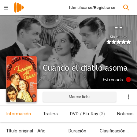
Identificarse/Registrarse
--
Sin valorar
Cuando el diablo asoma
Estrenada
Marcar ficha
Información
Trailers
DVD / Blu-Ray
(3)
Noticias
Título original
Año
Duración
Clasificación por edades