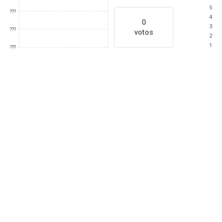
5
???
4
0
3
???
votos
2
1
???