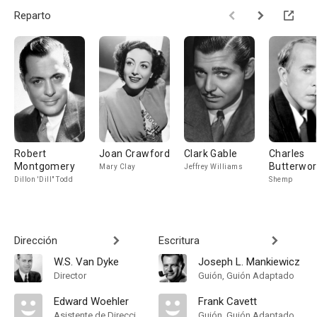
Reparto
Robert
Joan Crawford
Clark Gable
Charles
Montgomery
Butterwor
Mary Clay
Jeffrey Williams
Dillon 'Dill" Todd
Shemp
Dirección
Escritura
W.S. Van Dyke
Joseph L. Mankiewicz
Director
Guión, Guión Adaptado
Edward Woehler
Frank Cavett
Asistente de Dirección
Guión, Guión Adaptado